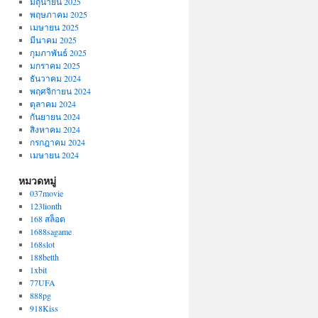
มิถุนายน 2025
พฤษภาคม 2025
เมษายน 2025
มีนาคม 2025
กุมภาพันธ์ 2025
มกราคม 2025
ธันวาคม 2024
พฤศจิกายน 2024
ตุลาคม 2024
กันยายน 2024
สิงหาคม 2024
กรกฎาคม 2024
เมษายน 2024
หมวดหมู่
037movie
123lionth
168 สล็อต
1688sagame
168slot
188betth
1xbit
77UFA
888pg
918Kiss