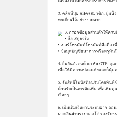
เครื่องใช้ไม้สอยรองรับการใช้งา
2. คลิกที่ปุ่ม สมัครสมาชิก: ปุ่มน
ทะเบียนได้อย่างง่ายดาย
3. กรอกข้อมูลส่วนตัวให้ครบ
• ชื่อ-สกุลจริง
• เบอร์โทรศัพท์โทรศัพท์มือถือ เพ
• ข้อมูลบัญชีธนาคารหรือทรูมัน
4. ยืนยันตัวตนด้วยรหัส OTP: คุณ
เพื่อให้มีความปลอดภัยและก็คุ้
5. รับสิทธิ์โบนัสต้อนรับโดยทันที
ต้อนรับเป็นเครดิตเพิ่ม เพื่อเพิ่ม
เรื่อยๆ
6. เพิ่มเติมเงินผ่านระบบฝาก-ถอน
ฝากเงินผ่านระบบออโต้ รองรับธ