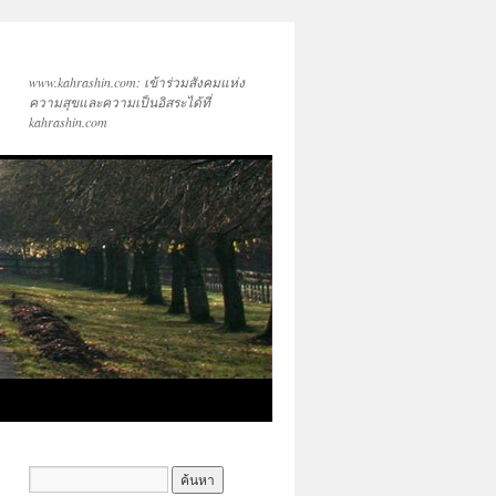
www.kahrashin.com: เข้าร่วมสังคมแห่ง
ความสุขและความเป็นอิสระได้ที่
kahrashin.com