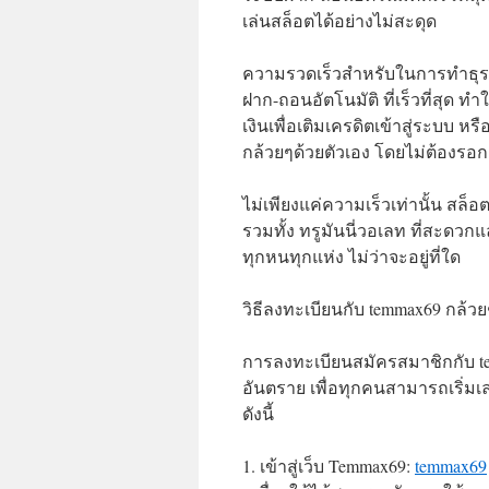
เล่นสล็อตได้อย่างไม่สะดุด
ความรวดเร็วสำหรับในการทำธุรกรร
ฝาก-ถอนอัตโนมัติ ที่เร็วที่สุด 
เงินเพื่อเติมเครดิตเข้าสู่ระบบ
กล้วยๆด้วยตัวเอง โดยไม่ต้องรอก
ไม่เพียงแค่ความเร็วเท่านั้น สล็
รวมทั้ง ทรูมันนี่วอเลท ที่สะดวกแ
ทุกหนทุกแห่ง ไม่ว่าจะอยู่ที่ใด
วิธีลงทะเบียนกับ temmax69 กล้วย
การลงทะเบียนสมัครสมาชิกกับ te
อันตราย เพื่อทุกคนสามารถเริ่มเ
ดังนี้
1. เข้าสู่เว็บ Temmax69:
temmax69