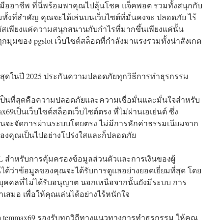
อมืออาชีพ ที่นี่พร้อมพาคุณไปลุ้นโชค แจ็คพอต รวมทั้งสนุกกับ
มทั้งที่สำคัญ คุณจะได้เล่นบนเว็บไซต์ที่มั่นคงจะ ปลอดภัย ไร้
ัสเพียงแค่ความสนุกสนานกับกำไรที่มากขึ้นเพียงแค่นั้น
ทุกมุมของ pgslot เว็บไซต์สล็อตที่กำลังมาแรงรวมทั้งน่าสังเกต
ือที่สุดในปี 2025 ประกันความปลอดภัยทุกวิธีการทำธุรกรรม
จำเป็นที่สุดคือความปลอดภัยและความเชื่อมั่นและมั่นใจสำหรับ
x69เป็นเว็บไซต์สล็อตเว็บไซต์ตรง ที่ไม่ผ่านเอเย่นต์ ซึ่ง
จะจัดการผ่านระบบโดยตรง ไม่มีการหักค่าธรรมเนียมจาก
ของคุณเป็นไปอย่างโปร่งใสและก็ปลอดภัย
L สำหรับการคุ้มครองข้อมูลส่วนตัวและการเงินของผู้
ได้ว่าข้อมูลของคุณจะได้รับการดูแลอย่างยอดเยี่ยมที่สุด โดย
ุคคลที่ไม่ได้รับอนุญาต นอกเหนือจากนั้นยังมีระบบ การ
เสมอ เพื่อให้คุณเล่นได้อย่างไร้หนักใจ
สุด temmax69 รองรับทุกวิถีทางแนวทางการทำธุรกรรม ให้คุณ