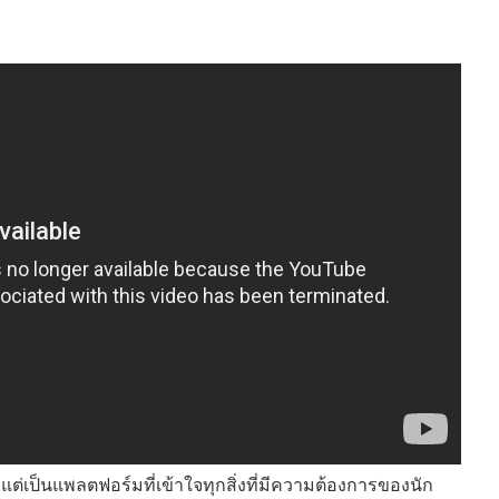
 แต่เป็นแพลตฟอร์มที่เข้าใจทุกสิ่งที่มีความต้องการของนัก