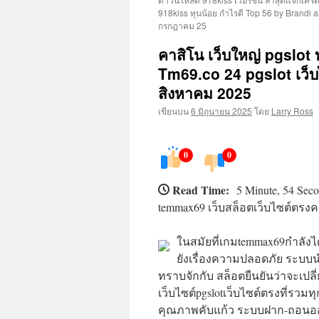
918kiss ทุนน้อย กำไรดี Top 56 by Brandi a
เนื้อหา
กรกฎาคม 25
คาสิโน เว็บใหญ่ pgslot
Tm69.co 24 pgslot เว็บ
สิงหาคม 2025
เขียนบน
6 มิถุนายน 2025
โดย
Larry Ross
0
0
Read Time:
5 Minute, 54 Sec
temmax69 เว็บสล็อตเว็บไซต์ตรง
ในสมัยที่เกมtemmax69กำลังไ
ยังเรื่องความปลอดภัย ระบบนำ
ทราบจักกับ สล็อตยืนยันว่าจะเปล
เว็บไซต์pgslotเว็บไซต์ตรงที่รวม
คุณภาพคับแก้ว ระบบฝาก-ถอนออโต้