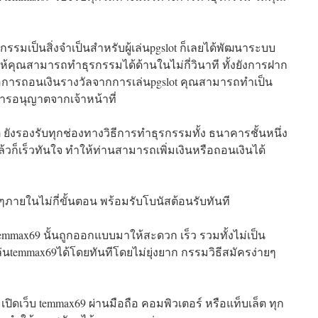
มเป็นสิ่งจำเป็นสำหรับผู้เล่นpgslot ก็เลยได้พัฒนาระบบ
ทำให้คุณสามารถทำธุรกรรมได้ด้านในไม่กี่วินาที ทั้งยังการฝาก
 หรือการถอนเงินรางวัลจากการเล่นpgslot คุณสามารถทำเป็น
ารอนุญาตจากเจ้าหน้าที่
อต ยังรองรับทุกช่องทางวิธีการทำธุรกรรมทั้ง ธนาคารชั้นหนึ่ง
ล้วก็เร็วทันใจ ทำให้ท่านสามารถเพิ่มเงินหรือถอนเงินได้
ๆภายในไม่กี่ขั้นตอน พร้อมรับโบนัสต้อนรับทันที
mmax69 นั้นถูกออกแบบมาให้สะดวก เร็ว รวมทั้งไม่เป็น
ล่นtemmax69ได้โดยทันทีโดยไม่ยุ่งยาก กรรมวิธีสมัครง่ายๆ
เปิดเว็บ temmax69 ผ่านมือถือ คอมพิวเตอร์ หรือแท็บเล็ต ทุก