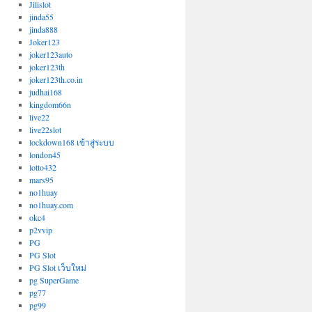
Jilislot
jinda55
jinda888
Joker123
joker123auto
joker123th
joker123th.co.in
judhai168
kingdom66n
live22
live22slot
lockdown168 เข้าสู่ระบบ
london45
lotto432
mars95
no1huay
no1huay.com
okc4
p2vvip
PG
PG Slot
PG Slot เว็บใหม่
pg SuperGame
pg77
pg99