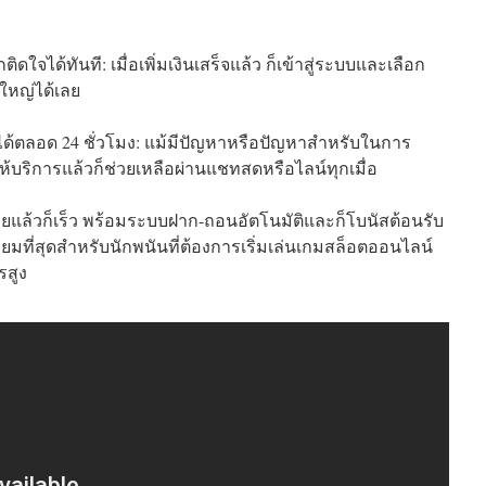
ิดใจได้ทันที: เมื่อเพิ่มเงินเสร็จแล้ว ก็เข้าสู่ระบบและเลือก
ลใหญ่ได้เลย
ด้ตลอด 24 ชั่วโมง: แม้มีปัญหาหรือปัญหาสำหรับในการ
บริการแล้วก็ช่วยเหลือผ่านแชทสดหรือไลน์ทุกเมื่อ
่ายแล้วก็เร็ว พร้อมระบบฝาก-ถอนอัตโนมัติและก็โบนัสต้อนรับ
ยี่ยมที่สุดสำหรับนักพนันที่ต้องการเริ่มเล่นเกมสล็อตออนไลน์
รสูง