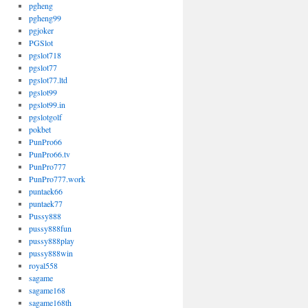
pgheng
pgheng99
pgjoker
PGSlot
pgslot718
pgslot77
pgslot77.ltd
pgslot99
pgslot99.in
pgslotgolf
pokbet
PunPro66
PunPro66.tv
PunPro777
PunPro777.work
puntaek66
puntaek77
Pussy888
pussy888fun
pussy888play
pussy888win
royal558
sagame
sagame168
sagame168th