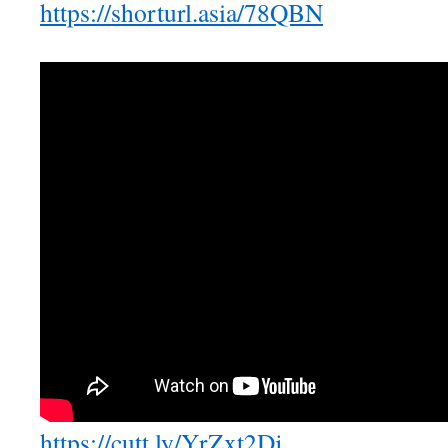
https://shorturl.asia/78QBN
https://cutt.ly/YrZxt2Dj