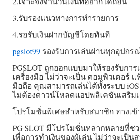
2.เจาะจงจำนวนเงินที่อยากได้ถอน
3.รับรองแนวทางการทำรายการ
4.รอรับเงินฝากบัญชีโดยทันที
pgslot99
รองรับการเล่นผ่านทุกอุปกรณ
PGSLOT ถูกออกแบบมาให้รองรับการเล่
เครื่องมือ ไม่ว่าจะเป็น คอมพิวเตอร์ แ
มือถือ คุณสามารถเล่นได้ทั้งระบบ iOS
ไม่ต้องดาวน์โหลดแอปพลิเคชันเสริมเ
โปรโมชั่นพิเศษสำหรับสมาชิก ทางเข้
PG SLOT มีโปรโมชั่นหลากหลายที่ช่ว
เพื่อการทำเงินของผู้เล่น ไม่ว่าจะเป็