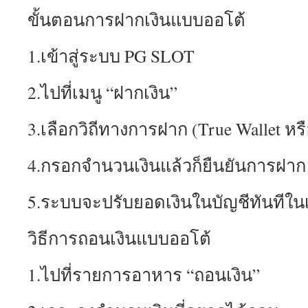
ขั้นตอนการฝากเงินแบบออโต้
1.เข้าสู่ระบบ PG SLOT
2.ไปที่เมนู “ฝากเงิน”
3.เลือกวิถีทางการฝาก (True Wallet ห
4.กรอกจำนวนเงินแล้วก็ยืนยันการฝาก
5.ระบบจะปรับยอดเงินในบัญชีทันทีในเว
วิธีการถอนเงินแบบออโต้
1.ไปที่รายการอาหาร “ถอนเงิน”