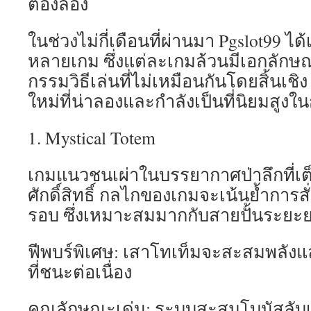
ต้องลอง
ในช่วงไม่กี่เดือนที่ผ่านมา Pgslot99 ไ
หลายเกม ซึ่งแต่ละเกมล้วนมีเอกลักษณ์
กรรมวิธีเล่นที่ไม่เหมือนกันโดยสิ้นเชิง 
ใหม่ที่น่าลองและกำลังเป็นที่นิยมสูงในกล
1. Mystical Totem
เกมแนวชนเผ่าในบรรยากาศป่าลึกที่เต
ศักดิ์สิทธิ์ กลไกของเกมจะเน้นย้ำการ
รอบ ซึ่งเหมาะสมมากกับสายปั้นระยะ
ฟีพบร์พิเศษ: เสาโทเท็มจะสะสมพลังแล้ว
ที่ชนะต่อเนื่อง
คุณลักษณะเด่น: ระบบสะสมโบนัสลับเมื