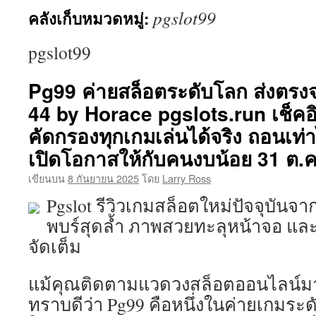
pgslot99
คลังเก็บหมวดหมู่:
เนื้อหา
pgslot99
Pg99 ค่ายสล็อตระดับโลก ส่งตรง
44 by Horace pgslots.run เช็คอิ
คัดกรองทุกเกมเล่นได้จริง ถอนเท่
เปิดโอกาสให้กับคนงบน้อย 31 ต.ค
เขียนบน
8 กันยายน 2025
โดย
Larry Ross
Pgslot รีวิวเกมสล็อตใหม่ปัจจุบันจาก
พบร์สุดล้ำ ภาพสวยทะลุหน้าจอ แ
จัดเต็ม
แม้คุณติดตามแวดวงสล็อตออนไลน์มาอ
ทราบดีว่า Pg99 คือหนึ่งในค่ายเกมระด