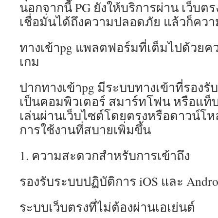
แจก
นอกจากนี้ PG ยังให้บริการผ่าน เว็บตรงไ
โบนัส
เชื่อมั่นได้ถึงความปลอดภัย แล้วก็ค
อัน
ลิ
มิต
ทางเข้าpg แพลตฟอร์มที่เต็มไปด้ว
Top
เกม
55
by
Rueben
ปากทางเข้าpg มีระบบทางเข้าที่รองรับท
couppie.c
เป็นคอมพิวเตอร์ สมาร์ทโฟน หรือแท็
เล่นผ่านเว็บไซต์โดยตรงหรือดาวน์โ
การใช้งานที่สบายเพิ่มขึ้น
1. ความสะดวกสำหรับการเข้าถึง
รองรับระบบปฏิบัติการ iOS และ Andro
ระบบเว็บตรงที่ไม่ต้องผ่านเอเย่นต์