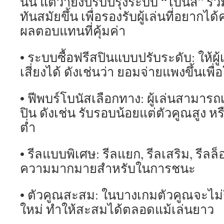
นั้น แต่ว่ายังปรับปรุงระบบ “โบนัส” รวม
ทันสมัยขึ้น เพื่อรองรับผู้เล่นที่อยา
ผลตอบแทนที่คุ้มค่า
• ระบบซื้อฟรีสปินแบบปรับระดับ: ให้ผู
เสี่ยงได้ ดังเช่นว่า ยอมจ่ายแพงขึ้นเพื
• ฟีพบร์โบนัสเลือกทาง: ผู้เล่นสามา
ปิน ดังเช่น รับรอบน้อยแต่ตัวคูณสูง 
ต่ำ
• รีลแบบพิเศษ: รีลแยก, รีลเสริม, รีลล็
ความมากมายสำหรับในการชนะ
• ตัวคูณสะสม: ในบางเกมตัวคูณจะไม่ร
ใหม่ ทำให้สะสมได้ตลอดแม้เล่นยาว