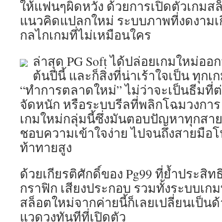
ให้แฟนๆผิดหวัง ด้วยการเปิดตัวเกมสล
แนวคิดแปลกใหม่ ระบบภาพที่งดงามเก
กลไกเกมที่ไม่เหมือนใคร
ล่าสุด PG Soft ได้ปล่อยเกมใหม่อ
ต้นปีนี้ และก็สิ่งที่น่าเร้าใจเป็น ทุ
“ทำการตลาดใหม่” ไม่ว่าจะเป็นธีมที่ต่
จัดหนัก หรือระบบรีลที่พลิกโฉมวงก
เกมใหม่กลุ่มนี้ซึ่งมันตอบปัญหาทุกสายผู้
ชอบความเข้าใจง่าย ไปจนถึงสายมือโ
ท้าทายสูง
ด้วยเกียรติศักดิ์ของ Pg99 ที่ย้ำประสิท
กราฟิก เสียงประกอบ รวมทั้งระบบเกมท
สล็อตใหม่จากค่ายนี้ก็เลยเปลี่ยนเป็น
แวดวงทันทีที่เปิดตัว