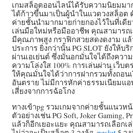
เกมสล็อตออนไลน์ได้รับความนิยมมาก
ได้ก้าวขึ้นมาเป็นผู้นำในแวดวงสล็อ
ค่ายชั้นนำมากมายก่ายกองไว้ในที่เดียว
เล่นมือใหม่หรือมืออาชีพ คุณสามารถเ
มีคุณภาพสูง กราฟิกสวยสดงดงาม แล้ว
ประการ ยิ่งกว่านั้น PG SLOT ยังให้บริ
ผ่านเอเย่นต์ ซึ่งมั่นอกมั่นใจได้ถึงคว
ความโล่งใส 100% การเล่นผ่าน เว็บตรง
ให้คุณมั่นใจได้ว่าการฝากรวมทั้งถอน
อันตราย ไม่มีการหักค่าธรรมเนียมแอ
เสี่ยงจากการฉ้อโกง
ทางเข้าpg รวมเกมจากค่ายชั้นแนวหน้
ตัวอย่างเช่น PG Soft, Joker Gaming, Pr
แล้วก็อีกเยอะแยะ คุณสามารถเลือกเ
ไม่ว่าจะเป็นสล็อต 3 วงล้อ,
pgslot
5 วงล