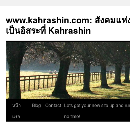
www.kahrashin.com: สังคมแห
เป็นอิสระที่ Kahrashin
ข้าม
หน้า
Blog
Contact
Lets get your new site up and ru
ไป
แรก
no time!
ยัง