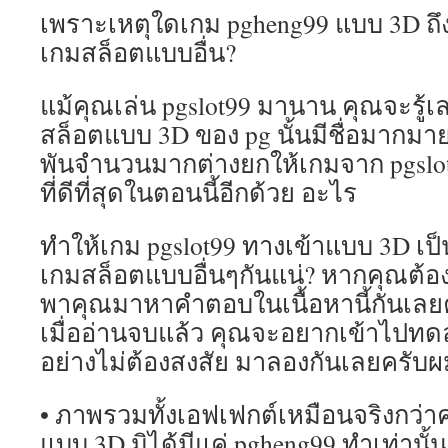
เพราะเหตุใดเกม pgheng99 แบบ 3D ถึงเ
งบ
น้อย
เกมสล็อตแบบอื่น?
31
ต.ค.
68
แม้คุณเล่น pgslot99 มานาน คุณจะรู้เ
สล็อตแบบ 3D ของ pg นั้นมีชื่อมากม
พันจำนวนมากต่างยกให้เกมจาก pgslot
ที่ดีที่สุดในตอนนี้อีกด้วย อะไร
ทำให้เกม pgslot99 ทางเข้าแบบ 3D เป็น
เกมสล็อตแบบอื่นๆกันแน่? หากคุณต้อ
พาคุณมาหาคำตอบในเนื้อหานี้กันเลยค
เมื่ออ่านจบแล้ว คุณจะอยากเข้าไปท
อย่างไม่ต้องสงสัย มาลองกันเลยครับผ
• ภาพรวมทั้งเอฟเฟกต์เหมือนจริงกว่าค
แบบ 3D มิได้มีแค่ pgheng99 ทำเท่านั้