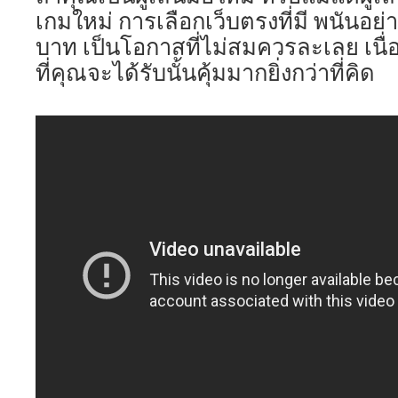
เกมใหม่ การเลือกเว็บตรงที่มี พนันอย่
บาท เป็นโอกาสที่ไม่สมควรละเลย เนื
ที่คุณจะได้รับนั้นคุ้มมากยิ่งกว่าที่คิด