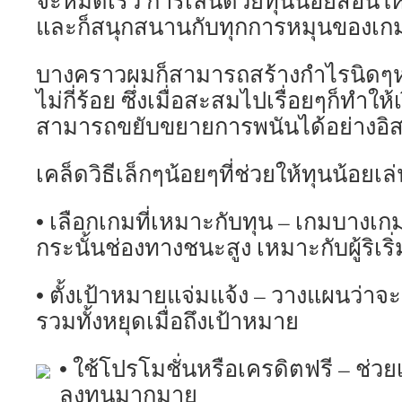
จะหมดเร็ว การเล่นด้วยทุนน้อยสอนให
และก็สนุกสนานกับทุกการหมุนของเก
บางคราวผมก็สามารถสร้างกำไรนิดๆห
ไม่กี่ร้อย ซึ่งเมื่อสะสมไปเรื่อยๆก็ทำให
สามารถขยับขยายการพนันได้อย่างอิ
เคล็ดวิธีเล็กๆน้อยๆที่ช่วยให้ทุนน้อยเล
• เลือกเกมที่เหมาะกับทุน – เกมบางเกมม
กระนั้นช่องทางชนะสูง เหมาะกับผู้ริเริ่
• ตั้งเป้าหมายแจ่มแจ้ง – วางแผนว่า
รวมทั้งหยุดเมื่อถึงเป้าหมาย
• ใช้โปรโมชั่นหรือเครดิตฟรี – ช่วย
ลงทุนมากมาย