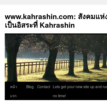
www.kahrashin.com: สังคมแห
เป็นอิสระที่ Kahrashin
ข้าม
หน้า
Blog
Contact
Lets get your new site up and ru
ไป
แรก
no time!
ยัง