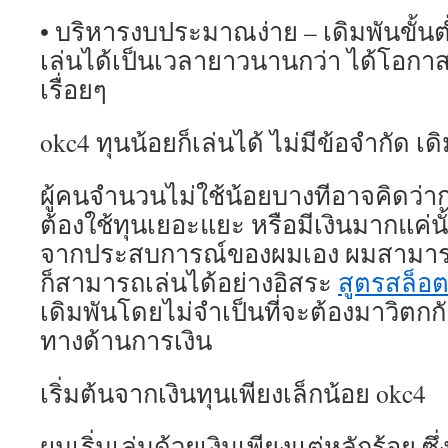
• บริหารงบประมาณง่าย – เดิมพันขั้น
เล่นได้เป็นเวลายาวนานกว่า ได้โอกาส
เรื่อยๆ
okc4 ทุนน้อยก็เล่นได้ ไม่มีข้อจำกัด เด
ผู้คนจำนวนไม่ใช้น้อยบางทีอาจคิดว่
ต้องใช้ทุนเยอะแยะ หรือมีเงินมากแค่นั้
จากประสบการณ์ของผมเอง ผมสามารถพิ
ก็สามารถเล่นได้อย่างอิสระ
สูตรสล็อ
เดิมพันโดยไม่จำเป็นที่จะต้องมาวิตกก
ทางด้านการเงิน
เริ่มต้นจากเงินทุนเพียงเล็กน้อย okc4
ผมเริ่มเล่นด้วยเงินเพียงแต่หลักร้อย 