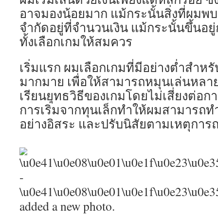
อาจมองน้อยมาก แม้กระนั้นสิ่งที่ผมพบเ
จำกัดอยู่ที่จำนวนเงิน แม้กระนั้นขึ้นอ
ทั้งเลือกเกมให้สมควร
เริ่มแรก ผมเลือกเกมที่มีอย่างต่ำสำห
มากมาย เพื่อให้สามารถหมุนเล่นหลาย
เรียนยุทธวิธีของเกมโดยไม่เสี่ยงต่อกา
การเริ่มจากทุนเล็กทำให้ผมสามารถท
อย่างอิสระ และปรับนิสัยตามเหตุการณ