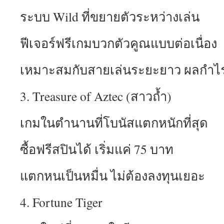
ระบบ Wild ที่ขยายตัวระหว่างเล่น
ฟีเจอร์ฟรีเกมบวกตัวคูณแบบต่อเนื่อง
เหมาะสมกับสายเล่นระยะยาว ผลกำไรย
3. Treasure of Aztec (สาวถ้ำ)
เกมในตำนานที่โบนัสแตกหนักที่สุด
ซื้อฟรีสปินได้ เริ่มแค่ 75 บาท
แตกหนเป็นหมื่น ไม่ต้องลงทุนเยอะ
4. Fortune Tiger