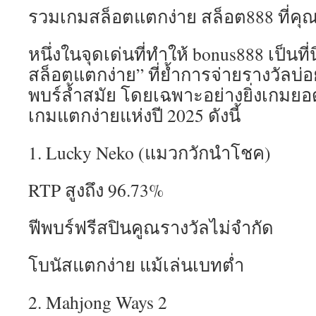
รวมเกมสล็อตแตกง่าย สล็อต888 ที่ค
หนึ่งในจุดเด่นที่ทำให้ bonus888 เป็นที
สล็อตแตกง่าย” ที่ย้ำการจ่ายรางวัลบ
พบร์ล้ำสมัย โดยเฉพาะอย่างยิ่งเกมยอดฮ
เกมแตกง่ายแห่งปี 2025 ดังนี้
1. Lucky Neko (แมวกวักนำโชค)
RTP สูงถึง 96.73%
ฟีพบร์ฟรีสปินคูณรางวัลไม่จำกัด
โบนัสแตกง่าย แม้เล่นเบทต่ำ
2. Mahjong Ways 2