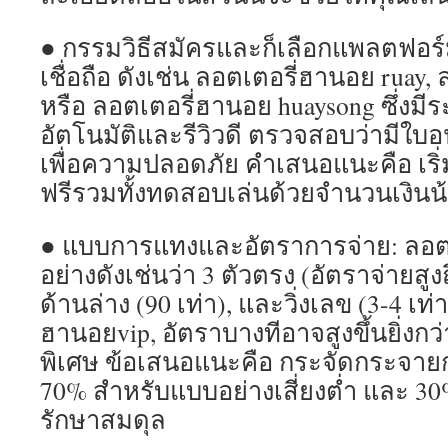
● กรรมวิธีสมัครและก็เลือกแพลตฟอร์ม:
เชื่อถือ ดังเช่น ลอตเตอรี่ฮานอย ruay,
หรือ ลอตเตอรี่ฮานอย huaysong ซึ่งม
อัตโนมัติและรีวิวดี ตรวจสอบว่ามีใ
เพื่อความปลอดภัย คำเสนอแนะคือ เริ
ฟรีรวมทั้งทดสอบเล่นด้วยจำนวนเงินน
● แบบการแทงและอัตราการจ่าย: ลอต
อย่างดังเช่นว่า 3 ตัวตรง (อัตราจ่ายสูงถ
ด้านล่าง (90 เท่า), และวิ่งเลข (3-4 เท
ฮานอยvip, อัตราบางทีอาจสูงขึ้นยิ่งกว่
พิเศษ ข้อเสนอแนะคือ กระจัดกระจายก
70% สำหรับแบบอย่างเสี่ยงต่ำ และ 30% 
รักษาสมดุล