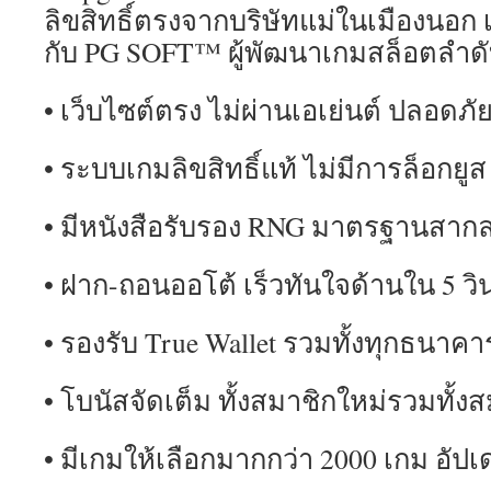
ลิขสิทธิ์ตรงจากบริษัทแม่ในเมืองนอก เ
กับ PG SOFT™ ผู้พัฒนาเกมสล็อตลำด
• เว็บไซต์ตรง ไม่ผ่านเอเย่นต์ ปลอดภั
• ระบบเกมลิขสิทธิ์แท้ ไม่มีการล็อกยูส
• มีหนังสือรับรอง RNG มาตรฐานสาก
• ฝาก-ถอนออโต้ เร็วทันใจด้านใน 5 วิ
• รองรับ True Wallet รวมทั้งทุกธนาคา
• โบนัสจัดเต็ม ทั้งสมาชิกใหม่รวมทั้
• มีเกมให้เลือกมากกว่า 2000 เกม อัป