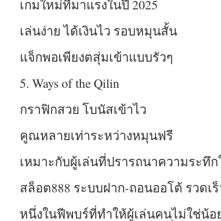
เกมใหม่ที่มาแรงในปี 2025
เล่นง่าย ได้เงินไว รอบหมุนสั้น
แจ็กพอเพียงตสุ่มเข้าแบบรัวๆ
5. Ways of the Qilin
กราฟิกสวย โบนัสเข้าไว
คูณหลายเท่าระหว่างหมุนฟรี
เหมาะกับผู้เล่นที่ปรารถนาความระทึก
สล็อต888 ระบบฝาก-ถอนออโต้ รวดเร็ว
หนึ่งในฟีพบร์ที่ทำให้ผู้เล่นคนไม่ใช่น