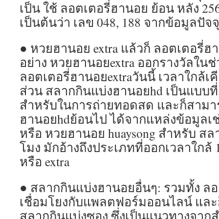
เป็น ใช้ ลอตเตอรี่ฮานอย ย้อน หลัง 25
เป็นต้นว่า เลข 048, 188 จากข้อมูลปัจจ
● หวยฮานอย extra แล้วก็ ลอตเตอรี่ฮ
อย่าง หวยฮานอยextra ออกรางวัลในช่ว
ลอตเตอรี่ฮานอยextraวันนี้ เวลาใกล้เ
ส่วน สลากกินแบ่งฮานอยhd เป็นแบบที่
สำหรับในการถ่ายทอดสด และก็สามา
ฮานอยhdย้อนไป ได้จากแหล่งข้อมูลเ
หรือ หวยฮานอย huaysong สำหรับ สล
โมง มักอ้างถึงประเภทที่ออกเวลาใกล้ 1
หรือ extra
● สลากกินแบ่งฮานอยอื่นๆ: รวมทั้ง ลอต
เชื่อมโยงกับแพลตฟอร์มออนไลน์ และ
สลากกินแบ่งซอง ซึ่งเป็นแนวทางจากสำ