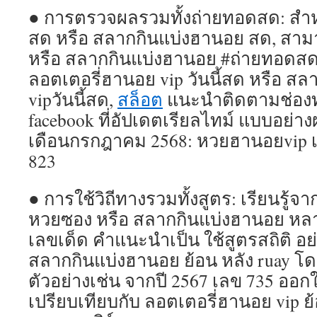
● การตรวจผลรวมทั้งถ่ายทอดสด: สำหร
สด หรือ สลากกินแบ่งฮานอย สด, สาม
หรือ สลากกินแบ่งฮานอย #ถ่ายทอดสดว
ลอตเตอรี่ฮานอย vip วันนี้สด หรือ ส
vipวันนี้สด,
สล็อต
แนะนำติดตามช่อง
facebook ที่อัปเดตเรียลไทม์ แบบอย่าง
เดือนกรกฎาคม 2568: หวยฮานอยvip เลข
823
● การใช้วิถีทางรวมทั้งสูตร: เรียนรู้
หวยซอง หรือ สลากกินแบ่งฮานอย หลาย
เลขเด็ด คำแนะนำเป็น ใช้สูตรสถิติ อย่
สลากกินแบ่งฮานอย ย้อน หลัง ruay โ
ตัวอย่างเช่น จากปี 2567 เลข 735 ออก
เปรียบเทียบกับ ลอตเตอรี่ฮานอย vip ย้อ