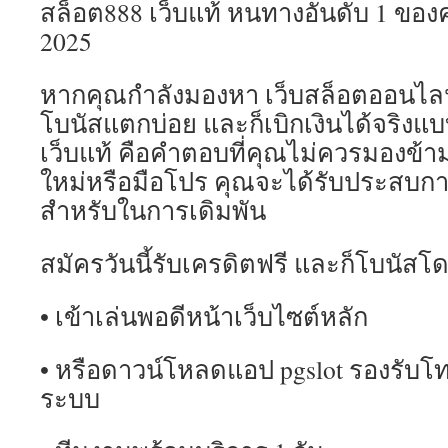
สล็อต888 เว็บแท้ หนทางอันดับ 1 ของ
2025
หากคุณกำลังมองหา เว็บสล็อตออนไลน์ เ
โบนัสแตกบ่อย และก็เบิกเงินได้จริงแบบ
เว็บแท้ คือคำตอบที่คุณไม่ควรมองข้าม ไ
ใหม่หรือมือโปร คุณจะได้รับประสบการ
สำหรับในการเดิมพัน
สมัครวันนี้รับเครดิตฟรี และก็โบนัสโด
• เข้าเล่นพอดีหน้าเว็บไซต์หลัก
• หรือดาวน์โหลดแอป pgslot รองรับโทรศ
ระบบ