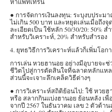
หาแพทเทิร์น
● การจัดการเงินลงทุน: ระบุงบประมาณ
ไม่เกิน 500 บาท และหยุดเล่นเมื่อถึง
ละเอียดเป็น ใช้หลัก 50/30/20: 50% ส
สำหรับวิเคราะห์, 20% สำหรับสำรอง
4. ยุทธวิธีการวิเคราะห์แล้วก็เพิ่มโ
การเล่น หวยฮานอย อย่างมีอุบายจะ
ชีวิตไปสู่การตัดสินใจที่ฉลาดหลัก
ส่วนนี้จะเจาะลึกเคล็ดวิธีต่างๆ
● การวิเคราะห์สถิติย้อนไป: ใช้ หวยฮ
หรือ สลากกินแบ่งฮานอย ย้อนหลัง เพื่
จากปี 2567 ในธันวาคม เลข 2 ตัวด้าน