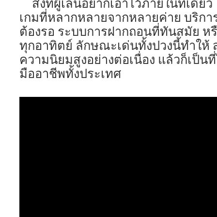
สิ่งที่ผู้เล่นอยากเอาไว้ภายในที่เดี
เพื่อ
เกมที่หลากหลายจากหลายค่าย บริการห
คุณPgslot
ต้องรอ ระบบการฝากถอนที่ทันสมัย หร
Sagamin
Joker
ทุกอาทิตย์ ลักษณะเด่นทั้งปวงนี้ทำให้ 
pgslot
ความนิยมสูงอย่างต่อเนื่อง แล้วก็เป็นท
ทำ
เงิน
มืออาชีพทั้งประเทศ
ได้
เป็นก
อบ
เป็น
กำ
ลอง
เลย!
Top
53
by
Carlota
bonus88
24
กันยายน
68