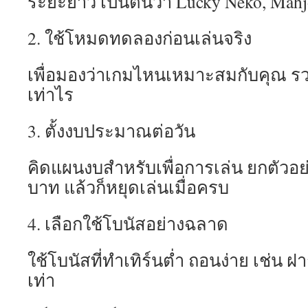
ระยะยาว เป็นต้นว่า Lucky Neko, Mah
2. ใช้โหมดทดลองก่อนเล่นจริง
เพื่อมองว่าเกมไหนเหมาะสมกับคุณ รว
เท่าไร
3. ตั้งงบประมาณต่อวัน
คิดแผนงบสำหรับเพื่อการเล่น ยกตัวอย่
บาท แล้วก็หยุดเล่นเมื่อครบ
4. เลือกใช้โบนัสอย่างฉลาด
ใช้โบนัสที่ทำเทิร์นต่ำ ถอนง่าย เช่น ฝา
เท่า