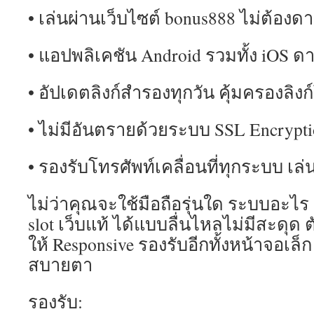
• เล่นผ่านเว็บไซต์ bonus888 ไม่ต้อง
• แอปพลิเคชัน Android รวมทั้ง iOS ด
• อัปเดตลิงก์สำรองทุกวัน คุ้มครองลิง
• ไม่มีอันตรายด้วยระบบ SSL Encrypt
• รองรับโทรศัพท์เคลื่อนที่ทุกระบบ เล่นไ
ไม่ว่าคุณจะใช้มือถือรุ่นใด ระบบอะไร
slot เว็บแท้ ได้แบบลื่นไหลไม่มีสะดุ
ให้ Responsive รองรับอีกทั้งหน้าจอเล็
สบายตา
รองรับ: