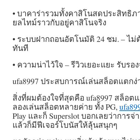
• บาคาร่ารวมทั้งคาสิโนสดประสิทธิภาพ
ยลไทม์ราวกับอยู่คาสิโนจริง
• ระบบฝากถอนอัตโนมัติ 24 ชม. – ไม่
ทันที
• ความน่าไว้ใจ – รีวิวเยอะแยะ รับรอง
ufa8997 ประสบการณ์เล่นสล็อตแตกง่า
สิ่งที่ผมต้องใจที่สุดคือ ufa8997 สล็อ
ลองเล่นสล็อตหลายค่าย ทั้ง PG,
ufa89
Play และก็ Superslot บอกเลยว่าการจ่า
แล้วก็มีฟีเจอร์โบนัสให้ลุ้นสนุกๆ