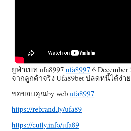
ยูฟ่าเบท ufa8997
ufa8997
6 December 2
จากลูกค้าจริง Ufa89bet ปลดหนี้ได้ง่า
ขอขอบคุณby web
ufa8997
https://rebrand.ly/ufa89
https://cutly.info/ufa89