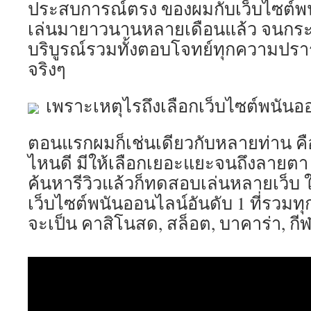
ประสบการณ์ตรง ของผมกับเว็บไซต์พนัน
เล่นมายาวนานหลายเดือนแล้ว จนกระทั่
บริบูรณ์รวมทั้งตอบโจทย์ทุกความปรา
จริงๆ
เพราะเหตุไรถึงเลือกเว็บไซต์พนันออ
ตอนแรกผมก็เช่นเดียวกับหลายท่าน คือ
ไหนดี มีให้เลือกเยอะแยะจนถึงลายตา
ค้นหารีวิวแล้วก็ทดสอบเล่นหลายเว็บ ใ
เว็บไซต์พนันออนไลน์อันดับ 1 ที่รวมทุ
จะเป็น คาสิโนสด, สล็อต, บาคาร่า, กี