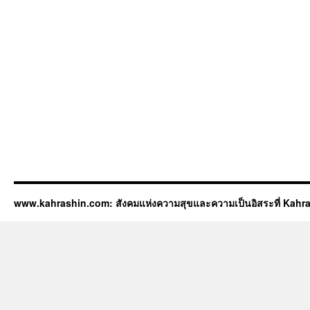
UFABET
ชวน
เพื่อน
รับ100
ลิขสิทธิ์
แท้
ขา
ประจำ
รับ
โปร
เด็ด
ufa8997
โปร่งใส
เงิน
www.kahrashin.com: สังคมแห่งความสุขและความเป็นอิสระที่ Kahr
ชัวร์
ไว้ใจ
ได้
Top
35
by
Ashely
ufa8997