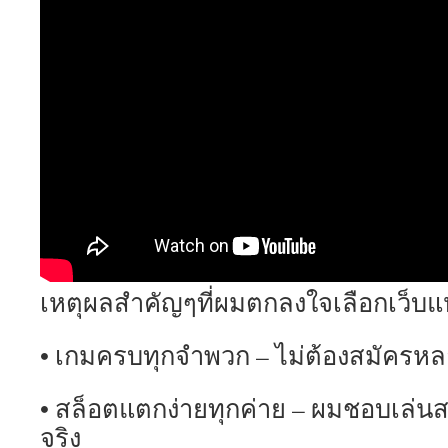
เหตุผลสำคัญๆที่ผมตกลงใจเลือกเว็บแห่
• เกมครบทุกจำพวก – ไม่ต้องสมัครหลา
• สล็อตแตกง่ายทุกค่าย – ผมชอบเล่นสล
จริง