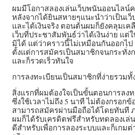
ผมมีโอกาสลองเล่นเว็บพนันออนไลน์คร
หลังจากได้ยินสหายๆแนะนำว่าเป็นเว็บ
และได้เงินจริง ตอนต้นผมก็ยังคลุมเคล
เว็บที่ประชาสัมพันธ์ว่าได้เงินง่าย แต่
มิได้ แต่ว่าคราวนี้ไม่เหมือนกันออกไป 
ตั้งแต่การสมัครเป็นสมาชิกจนกระทั่ง
และก็รวดเร็วทันใจ
การลงทะเบียนเป็นสมาชิกที่ง่ายรวมทั้
สิ่งแรกที่ผมต้องใจเป็นขั้นตอนการลง
ซึ่งใช้เวลาไม่ถึง 5 นาที ไม่ต้องกรอกข้
สามารถสมัครผ่านมือถือได้โดยทันที 
ผมก็ได้รับเครดิตฟรีสำหรับทดลองเล่น ซึ
ดีสำหรับเพื่อการลองระบบและก็เกมต่า