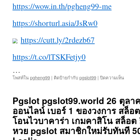
https://wow.in.th/pgheng99-me
https://shorturl.asia/JsRw0
https://cutt.ly/2rdezb67
https://t.co/lTSKFetjy0
…
บน
โพสท์ใน
pgheng99
|
ติดป้ายกำกับ
pgslot99
|
ปิดความเห็น
Pgheng
25
มิ.ย.
Pgslot pgslot99.world 26 ตุลาค
68
ออนไลน์ เบอร์ 1 ของวงการ สล็อตห
pgslot9
รวม
โอนไวบาคาร่า เกมคาสิโน สล็อต ย
ค่าย
ดัง
หวย pgslot สมาชิกใหม่รับทันที 
ที่
ทุก