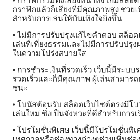
• กราฟิกรวมทั้งเสียงที่น่าทึ่ง เกมสล็อต
กราฟิกแล้วก็เสียงที่มีคุณภาพสูง ช่วย
สำหรับการเล่นให้บันเทิงใจยิ่งขึ้น
• ไม่มีการปรับปรุงแก้ไขคำตอบ สล็อ
เล่นที่เที่ยงธรรมและไม่มีการปรับปรุงผล 
ในความโปร่งสบายใส
• การชำระเงินที่รวดเร็ว เว็บนี้มีระบบ
รวดเร็วและก็มีคุณภาพ ผู้เล่นสามารถถ
ชนะ
• โบนัสต้อนรับ สล็อตเว็บไซต์ตรงมีโบน
เล่นใหม่ ซึ่งเป็นจังหวะที่ดีสำหรับการเ
• โปรโมชั่นพิเศษ เว็บนี้มีโปรโมชั่นพิ
เทศกาลหรือช่องทางต่างๆช่วยเพิ่มช่