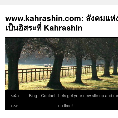
www.kahrashin.com: สังคมแห
เป็นอิสระที่ Kahrashin
ข้าม
หน้า
Blog
Contact
Lets get your new site up and ru
ไป
แรก
no time!
ยัง