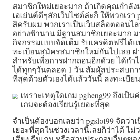
สมาชิกใหม่เยอะมาก ถ้าเกิดคุณกำลัง
300
ฟรี
เอเย่นต์ดีๆสักเว็บไซต์ล่ะก็ ให้พวกเรา
คัด
สิครับผม พวกเราเป็นเว็บสล็อตออนไลน์
กรอง
ทุก
อย่างช้านาน มีฐานสมาชิกเยอะมาก ม
เกม
กิจกรรมแบบจัดเต็ม รับเครดิตฟรีได้แบบ
เล่น
ได้
ทะเบียนสมัครสมาชิกใหม่กันไปเลย ฝาก
จริง
สำหรับเพื่อการฝากถอนอีกด้วย ได้กำไรก
ถอน
เท่า
ได้ทุกๆวันตลอด 1 วัน สัมผัสประสบการ
ไหร่
ที่สุดด้วยตัวเองได้แล้ววันนี้ ลงทะเบี
ก็
โอน
Pgslot
เพราะเหตุใดเกม pgheng99 ถึงเป็นค
เปิด
เกมจะต้องเรียนรู้เยอะที่สุด
โอกาส
ให้
กับ
จำเป็นต้องบอกเลยว่า pgslot99 จัดว่า
คน
เยอะที่สุดในช่วงเวลานี้เลยก็ว่าได้ ไ
งบ
น้อย
เสียง ธีมเกม หรือส่วนประกอบอื่นๆข