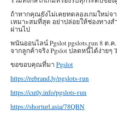
รวมทั้งกลไกเกมที่รองรับทุกระดับของผู
ถ้าหากคุณยังไม่เคยทดลองเกมใหม่จาก
เหมาะสมที่สุด อย่าปล่อยให้ช่องทางส
ผ่านไป
พนันออนไลน์ Pgslot pgslots.run 8 ต.ค. 
จากลูกค้าจริง Pgslot ปลดหนี้ได้ง่ายๆ 
ขอขอบคุณที่มา
Pgslot
https://rebrand.ly/pgslots-run
https://cutly.info/pgslots-run
https://shorturl.asia/78QBN