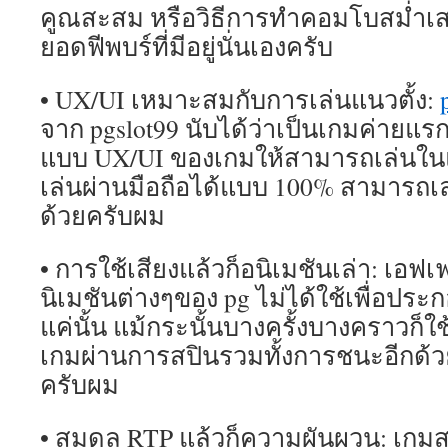
คูณสะสม หรือวิธีการทำคอมโบสม่ำเสม
ยอดฟีพบร์ที่มีอยู่นั่นเองครับ
• UX/UI เหมาะสมกับการเล่นแนวตั้ง:
จาก pgslot99 นับได้ว่าเป็นเกมค่ายแร
แบบ UX/UI ของเกมให้สามารถเล่นในแ
เล่นผ่านมือถือได้แบบ 100% สามารถเล่
ด้วยครับผม
• การใช้เสียงแล้วก็อนิเมชันเล่า: เอฟเ
นิเมชันต่างๆของ pg ไม่ได้ใช้เพื่อป
แค่นั้น แม้กระนั้นบางครั้งบางคราวก็ใช้
เกมผ่านการสปินรวมทั้งการชนะอีกด้ว
ครับผม
• สมดุล RTP แล้วก็ความผันผวน: เกมส