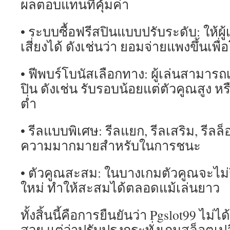
ผลตอบแทนที่คุ้มค่า
• ระบบซื้อฟรีสปินแบบปรับระดับ: ให้ผู
เสี่ยงได้ ดังเช่นว่า ยอมจ่ายแพงขึ้นเพื
• ฟีพบร์โบนัสเลือกทาง: ผู้เล่นสามา
ปิน ดังเช่น รับรอบน้อยแต่ตัวคูณสูง 
ต่ำ
• รีลแบบพิเศษ: รีลแยก, รีลเสริม, รีลล็
ความมากมายสำหรับในการชนะ
• ตัวคูณสะสม: ในบางเกมตัวคูณจะไม่ร
ใหม่ ทำให้สะสมได้ตลอดแม้เล่นยาว
ทั้งสิ้นนี้คือการยืนยันว่า Pgslot99 ไม่
สวย แต่ว่าปรับปรุงกระทั่งเกมสล็อตเป