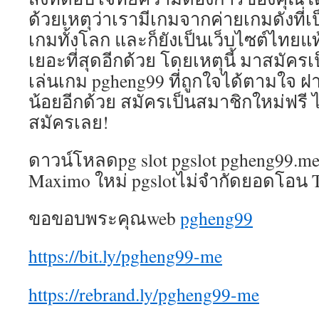
ด้วยเหตุว่าเรามีเกมจากค่ายเกมดังที่
เกมทั้งโลก และก็ยังเป็นเว็บไซต์ไทยแท
เยอะที่สุดอีกด้วย โดยเหตุนี้ มาสมัคร
เล่นเกม pgheng99 ที่ถูกใจได้ตามใจ ฝ
น้อยอีกด้วย สมัครเป็นสมาชิกใหม่ฟรี ไ
สมัครเลย!
ดาวน์โหลดpg slot pgslot pgheng99.me
Maximo ใหม่ pgslotไม่จำกัดยอดโอน 
ขอขอบพระคุณweb
pgheng99
https://bit.ly/pgheng99-me
https://rebrand.ly/pgheng99-me