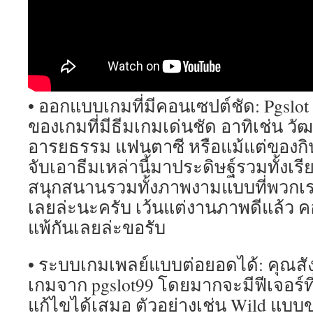
• ออกแบบเกมที่มีคอนเซปต์ชัด: Pgslot ข
ของเกมที่มีธีมเกมเด่นชัด อาทิเช่น 
อารยธรรม แฟนตาซี หรือแม้แต่ของก
จับเอาธีมเหล่านี้มาประดิษฐ์รวมทั้งเรีย
สนุกสนานรวมทั้งภาพงามแบบที่พวกเรา
เลยล่ะนะครับ เว้นแต่งานภาพดีแล้ว คอ
แพ้กันเลยล่ะขอรับ
• ระบบเกมเพลย์แบบต่อยอดได้: คุณส
เกมจาก pgslot99 โดยมากจะมีฟีเจอร์ที
แก้ไขได้เสมอ ตัวอย่างเช่น Wild แบบ