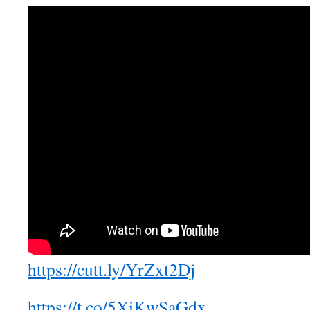
https://cutt.ly/YrZxt2Dj
https://t.co/5XiKwSaGdx