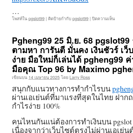
…
บน
โพสท์ใน
pgslot99
|
ติดป้ายกำกับ
pgslot99
|
ปิดความเห็น
Pg99
ค่าย
สล็อต
Pgheng99 25 มิ.ย. 68 pgslot99 ร
ระดับ
ตามหา การันตี มั่นคง เงินชัวร์ เว
โลก
ส่ง
ง่าย มือใหม่ก็เล่นได้ pgheng99 ค
ตรง
จาก
มือคุณ Top 96 by Maximo pgh
เมือง
เขียนบน
14 เมษายน 2025
โดย
Larry Ross
นอก
Top
สนุกกับแนวทางการทำกำไรบน
pghen
44
ผ่านเอเย่นต์ที่มาแรงที่สุดในไทย ฝากถอ
by
Horace
กำไรง่าย 100%
pgslots.r
เช็ค
อิน
คนไหนกันแน่ต้องการทำเงินบน pgslot 
รับ
เนื่องจากว่าเว็บไซต์ตรงไม่ผ่านเอเย่น
ทรัพย์