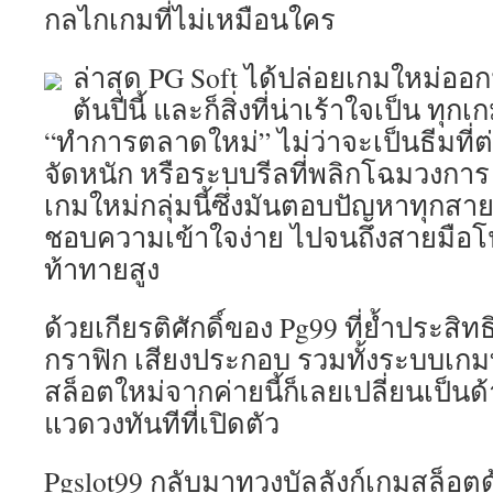
กลไกเกมที่ไม่เหมือนใคร
ล่าสุด PG Soft ได้ปล่อยเกมใหม่อ
ต้นปีนี้ และก็สิ่งที่น่าเร้าใจเป็น ทุ
“ทำการตลาดใหม่” ไม่ว่าจะเป็นธีมที่ต่
จัดหนัก หรือระบบรีลที่พลิกโฉมวงก
เกมใหม่กลุ่มนี้ซึ่งมันตอบปัญหาทุกสายผู้
ชอบความเข้าใจง่าย ไปจนถึงสายมือโ
ท้าทายสูง
ด้วยเกียรติศักดิ์ของ Pg99 ที่ย้ำประสิท
กราฟิก เสียงประกอบ รวมทั้งระบบเกมท
สล็อตใหม่จากค่ายนี้ก็เลยเปลี่ยนเป็น
แวดวงทันทีที่เปิดตัว
Pgslot99 กลับมาทวงบัลลังก์เกมสล็อตด้