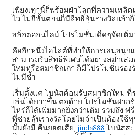
เพียงเท่านี้ก็พร้อมฝ่าโลกที่ความเพลิด
ไว ไม่กี่ขั้นตอนก็มีสิทธิ์ลุ้นรางวัลแล้
สล็อตออนไลน์ โปรโมชั่นเด็ดๆจัดเต็มทุก
คืออีกหนึ่งไฮไลต์ที่ทำให้การเล่นสนุกแล้วก
สามารถรับสิทธิพิเศษได้อย่างสม่ำเสม
ใหม่หรือสมาชิกเก่า ก็มีโปรโมชั่นรองรั
ไม่มีซ้ำ
เริ่มตั้งแต่ โบนัสต้อนรับสมาชิกใหม่ ที่ช
เล่นได้ยาวขึ้น ต่อด้วย โปรโมชั่นฝากรับ
ไหร่ก็ได้เพิ่มมากยิ่งกว่าเดิม รวมถึง 
ที่ช่วยลุ้นรางวัลโดยไม่จำเป็นต้องใช้
นั้นยังมี คืนยอดเสีย,
jinda888
โบนัสสะ