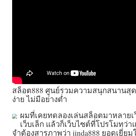
สล็อต888 ศูนย์รวมความสนุกสนานสุด
ง่าย ไม่มีอย่างต่ำ
ผมที่เคยทดลองเล่นสล็อตมาหลายเว็บ
เว็บเล็ก แล้วก็เว็บไซต์ที่โปรโมทว่าแ
จำต้องสารภาพว่า jinda888 ยอดเยี่ยมใ