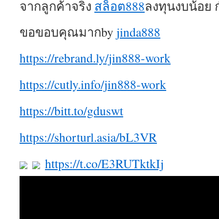
จากลูกค้าจริง
สล็อต888
ลงทุนงบน้อย 
ขอขอบคุณมากby
jinda888
https://rebrand.ly/jin888-work
https://cutly.info/jin888-work
https://bitt.to/gduswt
https://shorturl.asia/bL3VR
https://t.co/E3RUTktkIj