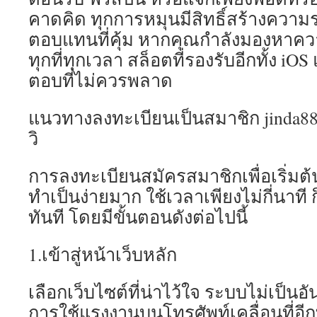
คาดคิด ทุกการหมุนมีสิทธิ์สร้างควา
ตอบแทนที่คุ้ม หากคุณกำลังมองหาควา
ทุกที่ทุกเวลา สล็อตที่รองรับอีกทั้ง iO
ตอบที่ไม่ควรพลาด
แนวทางลงทะเบียนเป็นสมาชิก jinda888
วิ
การลงทะเบียนสมัครสมาชิกเพื่อเริ่ม
ทำเป็นง่ายมาก ใช้เวลาเพียงไม่กี่นาที 
ทันที โดยมีขั้นตอนดังต่อไปนี้
1.เข้าสู่หน้าเว็บหลัก
เลือกเว็บไซต์ที่น่าไว้ใจ ระบบไม่เป็นอ
การใช้แรงงานบนโทรศัพท์เคลื่อนที่อีกทั