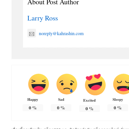
About Post Author
Larry Ross
noreply@kahrashin.com
Happy
Sad
Sleepy
Excited
0
%
0
%
0
%
0
%