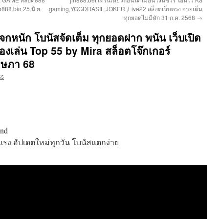
888.bio 25 มิ.ย.
gaming,YGGDRASIL,JOKER ,Live22 สล็อตเว็บตรง จ่ายเต็ม
ทุกยอดไม่มีหัก 31 ก.ค. 2568
→
แจกหนัก โบนัสจัดเต็ม ทุกยอดฝาก พนัน เว็บเปิด
องเล่น Top 55 by Mira สล็อตโจ๊กเกอร์
ฤษภา 68
ss
ond
แรง อัปเดตใหม่ทุกวัน โบนัสแตกง่าย