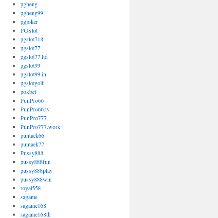
pgheng
pgheng99
pgjoker
PGSlot
pgslot718
pgslot77
pgslot77.ltd
pgslot99
pgslot99.in
pgslotgolf
pokbet
PunPro66
PunPro66.tv
PunPro777
PunPro777.work
puntaek66
puntaek77
Pussy888
pussy888fun
pussy888play
pussy888win
royal558
sagame
sagame168
sagame168th