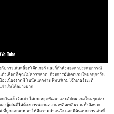
ี่ยวกับการเล่นสล็อตโจ๊กเกอร์ และก็กำลังมองหาประสบการณ์
 เป็นตัวเลือกที่คุณไม่ควรพลาด! ด้วยการอัปเดตเกมใหม่ๆทุกๆวัน
นื่องเนื่องจากมี โบนัสแตกง่าย ฟีพบร์เกมโจ๊กเกอร์123ที่
่าเริงได้อย่างมาก
ดตวันแล้ววันเล่า ไม่เคยหยุดพัฒนาและอัปเดตเกมใหม่ๆแต่ละ
งผู้เล่นที่ไม่ต้องการพลาดความเพลิดเพลินรวมทั้งจังหวะ
ม่ ที่ถูกออกแบบมาให้มีความน่าสนใจ และมีต้นแบบการเล่นที่