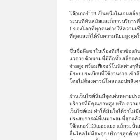
โจ๊กเกอร์123 เป็นหนึ่งในเกมสล็อต
ระบบที่ทันสมัยและก็การบริการที่
1 ของโลกที่ทุกคนต่างให้ความเชื่อถื
ที่สุดและก็ได้รับความนิยมสูงสุดใ
ขึ้นชื่อลือชาในเรื่องที่เกี่ยวข้
แวดวง ด้วยเกมที่มีอีกทั้ง สล็อต
จ่ายสูง พร้อมฟีเจอร์โบนัสต่างๆที
มีระบบระเบียบที่ใช้งานง่าย เข้าถ
โดยไม่ต้องดาวน์โหลดแอปพลิเค
ผ่านเว็บไซต์นั่นมีจุดเด่นหลายประ
บริการที่มีคุณภาพสูง หรือ คว
เว็บไซต์แม่ ทำให้มั่นใจได้ว่าไม่ม
ประสบการณ์ที่เหมาะสมที่สุดแล้ว
โจ๊กเกอร์123เยอะแยะ แม้กระนั้น
ลื่นไหลไม่มีสะดุด บริการลูกค้า