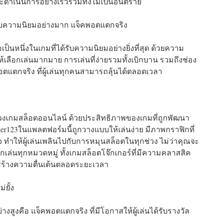
ดำเนินการอย่างเร็วรวมทั้งไม่เป็นอันตราย
รับความนิยมอย่างมาก แจ็คพอตแตกจริง
ป็นหนึ่งในเกมที่ได้รับความนิยมอย่างยิ่งที่สุด ด้วยความ
ลือกเล่นมากมาย การเล่นที่ง่ายรวมทั้งเบิกบาน รวมถึงช่อง
แตกจริง ที่ผู้เล่นทุกคนสามารถลุ้นได้ตลอดเวลา
แวดวงเกมสล็อตออนไลน์ ด้วยประสิทธิภาพของเกมที่ถูกพัฒนา
er123ในแพลตฟอร์มนี้ถูกวางแบบให้เล่นง่าย มีภาพกราฟิกที่
นใจ ทำให้ผู้เล่นเพลินไปกับการหมุนสล็อตในทุกช่วง ไม่ว่าคุณจะ
เล่นทุกหมวดหมู่ ทั้งเกมสล็อตโจ๊กเกอร์ที่มีความคลาสสิค
ี่สร้างความตื่นเต้นตลอดระยะเวลา
่ยั้ง
อย่างสูงคือ แจ็คพอตแตกจริง ที่มีโอกาสให้ผู้เล่นได้รับรางวัล