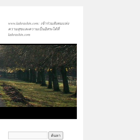
www.kahrashin.com: เข้าร่วมสังคมแห่ง
ความสุขและความเป็นอิสระได้ที่
kahrashin.com