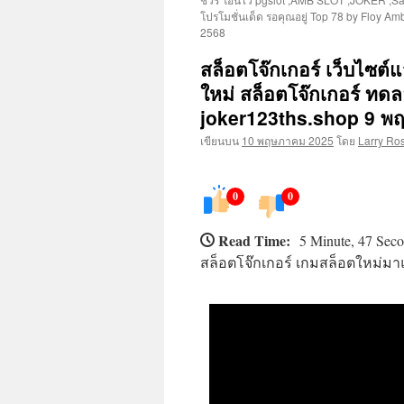
โปรโมชั่นเด็ด รอคุณอยู่ Top 78 by Floy Amb
เนื้อหา
2568
สล็อตโจ๊กเกอร์ เว็บไซต์
ใหม่ สล็อตโจ๊กเกอร์ ทดล
joker123ths.shop 9 พ
เขียนบน
10 พฤษภาคม 2025
โดย
Larry Ro
0
0
Read Time:
5 Minute, 47 Sec
สล็อตโจ๊กเกอร์ เกมสล็อตใหม่มา