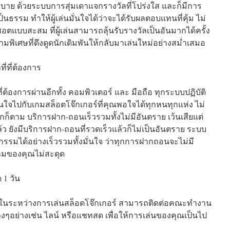
าย ด้วยระบบการสุ่มเดาแจกรางวัลที่โปร่งใส และก็มีการ
รม ทำให้ผู้เล่นมั่นใจได้ว่าจะได้รับผลตอบแทนที่คุ้ม ไม่
คพอตแบบสะสม ที่ผู้เล่นสามารถลุ้นรับรางวัลเป็นอันมากได้ครั้ง
วามพิเศษที่ดึงดูดนักเดิมพันให้กลับมาเล่นใหม่อย่างสม่ำเสมอ
ี่ที่ต้องการ
ี่ต้องการผ่านอีกทั้ง คอมพิวเตอร์ และ มือถือ ทุกระบบปฏิบัติ
ใจไปกับเกมสล็อตโจ๊กเกอร์ที่คุณพอใจได้ทุกหนทุกแห่ง ไม่
กก็ตาม บริการฝาก-ถอนเร็วรวมทั้งไม่มีอันตราย เว้นเสียแต่
ว ยังมีบริการฝาก-ถอนที่รวดเร็วแล้วก็ไม่เป็นอันตราย ระบบ
รรมได้อย่างเร็วรวมทั้งมั่นใจ ว่าทุกการฝากถอนจะไม่มี
กมของคุณไม่สะดุด
1 วัน
ยในระหว่างการเล่นสล็อตโจ๊กเกอร์ สามารถติดต่อคณะทำงาน
่างๆอย่างเช่น ไลน์ หรือแชทสด เพื่อให้การเล่นของคุณเป็นไป