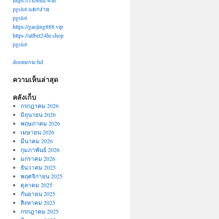
https://1xbetth.win
pgslot แตกง่าย
pgslot
https://gaojing888.vip
https://allbet24hr.shop
pgslot
doomovie hd
ความเห็นล่าสุด
คลังเก็บ
กรกฎาคม 2026
มิถุนายน 2026
พฤษภาคม 2026
เมษายน 2026
มีนาคม 2026
กุมภาพันธ์ 2026
มกราคม 2026
ธันวาคม 2025
พฤศจิกายน 2025
ตุลาคม 2025
กันยายน 2025
สิงหาคม 2025
กรกฎาคม 2025