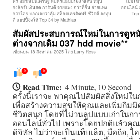
ฟรี อยากเป็นเศรษฐี สมัครแฮปปี้168 พิเศษ หมุน
ไม่มีโฆ
กงล้อรับเงินสด การันตี จ่ายแพง กว่าที่อื่น จ่ายแพง
ออนไลน์ ส
เนื้อหา
กว่าใคร บอกเลยว่าคุ้ม สล็อตเครดิตฟรี ชีวิตดี ลงทุน
Top
ดี แฮปปี้จัดให้ Top 34 by Mathias
สัมผัสประสบการณ์ใหม่ในการดูหน
ต่างจากเดิม 037 hdd movie**
เขียนบน
18 สิงหาคม 2025
โดย
Larry Ross
0
0
Read Time:
4 Minute, 10 Second
ครั้งนี้เราจะ พาคุณไปสัมผัสสิ่งใหม่ใ
เพื่อสร้างความสุขให้คุณและเพิ่มกิมมิค
ชีวิตสนุก โดยที่ไม่วนลูปแบบเก่าในก
ออนไลน์ทั่วไป เพราะโดยปกติแล้วคุณจ
ดิจิทัล ไม่ว่าจะเป็นแท็บเล็ต, มือถือ, 