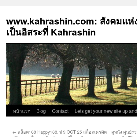
www.kahrashin.com: สังคมแห
เป็นอิสระที่ Kahrashin
ข้าม
หน้าแรก
Blog
Contact
Lets get your new site up and
ไป
←
สล็อต168 Happy168.nl 9 OCT 25 สล็อตเครดิต
ดูหนัง ศูนย์รว
ยัง