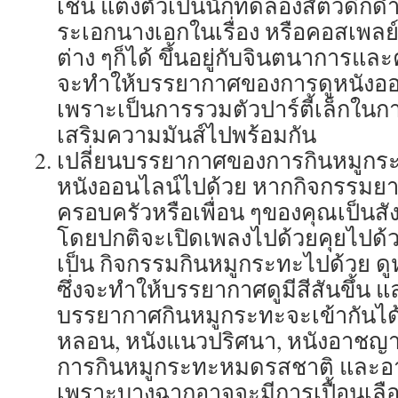
เช่น แต่งตัวเป็นนักทดลองสัตว์ดึกด
ระเอกนางเอกในเรื่อง หรือคอสเพลย์
ต่าง ๆก็ได้ ขึ้นอยู่กับจินตนาการแล
จะทำให้บรรยากาศของการดูหนังออนไ
เพราะเป็นการรวมตัวปาร์ตี้เล็กใน
เสริมความมันส์ไปพร้อมกัน
เปลี่ยนบรรยากาศของการกินหมูกร
หนังออนไลน์ไปด้วย หากกิจกรรมย
ครอบครัวหรือเพื่อน ๆของคุณเป็นสัง
โดยปกติจะเปิดเพลงไปด้วยคุยไปด้
เป็น กิจกรรมกินหมูกระทะไปด้วย ด
ซึ่งจะทำให้บรรยากาศดูมีสีสันขึ้น แ
บรรยากาศกินหมูกระทะจะเข้ากันได้ด
หลอน, หนังแนวปริศนา, หนังอาชญ
การกินหมูกระทะหมดรสชาติ และอา
เพราะบางฉากอาจจะมีการเปื้อนเล