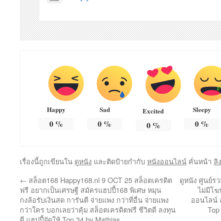
Happy
Sad
Sleepy
Excited
0
%
0
%
0
%
0
%
เรื่องนี้ถูกเขียนใน
ดูหนัง
และติดป้ายกำกับ
หนังออนไลน์
คั่นหน้า
ลิ
←
สล็อต168 Happy168.nl 9 OCT 25 สล็อตเครดิต
ดูหนัง ศูนย์รว
ฟรี อยากเป็นเศรษฐี สมัครแฮปปี้168 พิเศษ หมุน
ไม่มีโฆ
กงล้อรับเงินสด การันตี จ่ายแพง กว่าที่อื่น จ่ายแพง
ออนไลน์ ส
กว่าใคร บอกเลยว่าคุ้ม สล็อตเครดิตฟรี ชีวิตดี ลงทุน
Top
ดี แฮปปี้จัดให้ Top 34 by Mathias