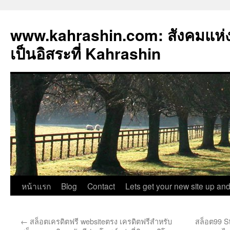
www.kahrashin.com: สังคมแห
เป็นอิสระที่ Kahrashin
ข้าม
หน้าแรก
Blog
Contact
Lets get your new site up and
ไป
←
สล็อตเครดิตฟรี websiteตรง เครดิตฟรีสำหรับ
สล็อต99 S
ยัง