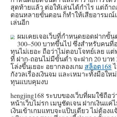
สุดท้ายแล้ว ต่อให้เล่นได้กำไร แต่ถ้าถ
ตอนหลายขั้นตอน ก็ทำให้เสียอารมณ์
เล่นอีก
ผมเคยเจอเว็บที่กำหนดยอดฝากขั้นต่
300–500 บาทขึ้นไป ซึ่งสำหรับคนที่
ทุนไม่เยอะ ถือว่าไม่ตอบโจทย์เลย แต
ที่ ฝาก-ถอนไม่มีขั้นต่ำ จะฝาก 20 บาท 3
โล่งขึ้นเยอะ อยากลองเกม
สล็อต168
ไ
กังวลเรื่องเงินจม และเหมาะทั้งมือใหม
ทุนแบบคุมงบ
hengjing168 ระบบของเว็บที่ผมใช้ถือ
หน้าเว็บไม่รก เมนูชัดเจน ฝากเงินแค่ไม
เงินเข้าเกมแทบจะแป๊บเดียว ไม่ต้องแจ