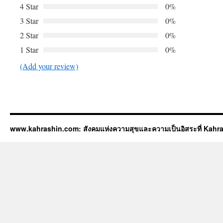
4 Star
0%
3 Star
0%
2 Star
0%
1 Star
0%
(Add your review)
www.kahrashin.com: สังคมแห่งความสุขและความเป็นอิสระที่ Kahr