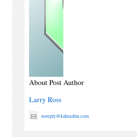
About Post Author
Larry Ross
noreply@kahrashin.com