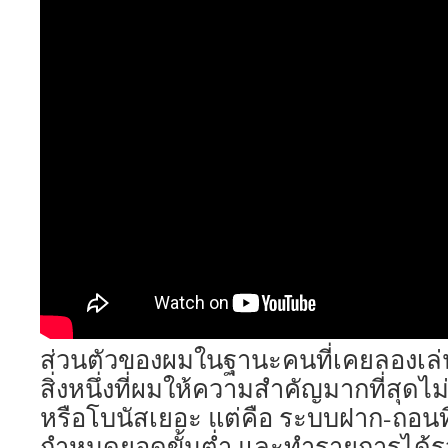
ส่วนตัวของผมในฐานะคนที่เคยลองเล
สิ่งหนึ่งที่ผมให้ความสำคัญมากที่สุดไ
หรือโบนัสเยอะ แต่คือ ระบบฝาก-ถอนที่
กำหนดยอดขั้นต่ำ และทำรายการได้รว