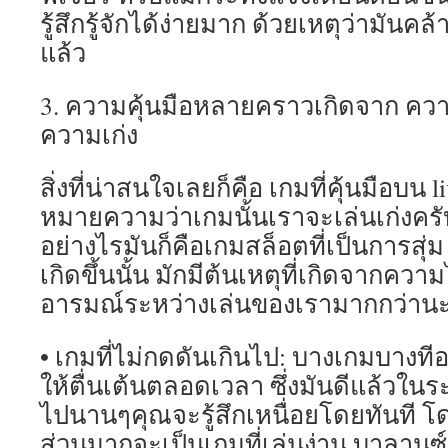
รู้สึกรู้จักได้ง่ายมาก ด้วยเหตุว่ามันค
แล้ว
3. ความคุ้นมือหลายคราวเกิดจาก คว
ความเก่ง
สิ่งที่น่าสนใจเลยก็คือ เกมที่คุ้นมือบน li
หมายความว่าเกมนั้นเราจะเล่นเก่งคร
อย่างไรมันก็คือเกมสล็อตที่เป็นการสุ่ม 
เกิดขึ้นนั้น มักมีต้นเหตุที่เกิดจากความไ
อารมณ์ระหว่างเล่นของเรามากกว่านะ
• เกมที่ไม่กดดันเกินไป: บางเกมบางท
ให้ตื่นเต้นตลอดเวลา ซึ่งมันดีแล้วใน
ไปนานๆคุณจะรู้สึกเหนื่อยโดยทันที โดยเ
ส่วนมากจะเป็นเกมที่เล่นง่าน บาลานซ์