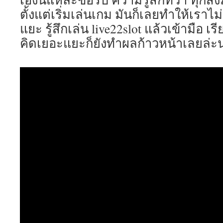
Top
ตั้งแต่เริ่มเล่นเกม มันก็เลยทำให้เราไม
60
แยะ รู้สึกเล่น live22slot แล้วเข้ามือ เ
by
Dominga
คิดเยอะแยะก็ยังทำผลก้าวหน้าเลยล่ะ
slotxo24h