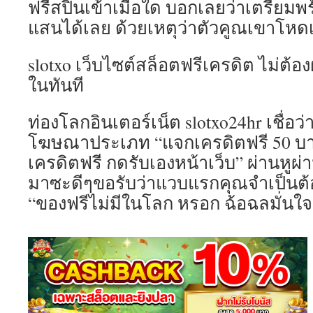
ฟรีสปินเข้าเมื่อใด บอกเลยว่าเตรียมพร้
แสนได้เลย ด้วยเหตุว่าตัวคูณเขาโหดเ
slotxo เว็บไซต์สล็อตฟรีเครดิต ไม่ต้อง
ในทันที
ท่องโลกอินเตอร์เน็ต slotxo24hr เชื่อว
โฆษณาประเภท “แจกเครดิตฟรี 50 บาท
เครดิตฟรี กดรับเองหน้าเว็บ” ผ่านหูผ่
มาซะดีๆขอรับว่าแวบแรกคุณจำเป็นต
“ของฟรีไม่มีในโลก หรอก ฉ้อฉลมั่นใจ