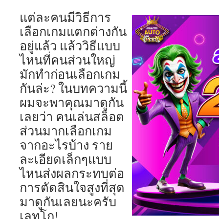
แต่ละคนมีวิธีการ
เลือกเกมแตกต่างกัน
อยู่แล้ว แล้ววิธีแบบ
ไหนที่คนส่วนใหญ่
มักทำก่อนเลือกเกม
กันล่ะ? ในบทความนี้
ผมจะพาคุณมาดูกัน
เลยว่า คนเล่นสล็อต
ส่วนมากเลือกเกม
จากอะไรบ้าง ราย
ละเอียดเล็กๆแบบ
ไหนส่งผลกระทบต่อ
การตัดสินใจสูงที่สุด
มาดูกันเลยนะครับ
เลทโก!