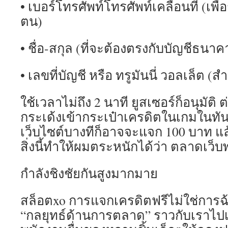
• เบอร์โทรศัพท์โทรศัพท์เคลื่อนที่ (เพื่
ตน)
• ชื่อ-สกุล (ที่จะต้องตรงกับบัญชีธนาค
• เลขที่บัญชี หรือ ทรูมันนี่ วอลเล็ต (
ใช้เวลาไม่ถึง 2 นาที ยูสเซอร์ก็อนุมัติ 
กระเด้งเข้ากระเป๋าเครดิตในเกมในทัน
เว็บไซต์บางทีก็อาจจะแจก 100 บาท แล
สิ่งนี้ทำให้ผมตระหนักได้ว่า ตลาดเว็
กำลังชิงชัยกันสูงมากมาย
สล็อตxo การแจกเครดิตฟรีไม่ใช่การฉ
“กลยุทธ์ด้านการตลาด” ราวกับเราไปเด