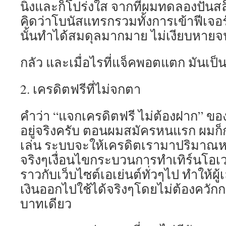
นิ่งและก็โปร่งใส จากที่ผมทดลองปั่น
คิดว่าโบนัสแทรกรวมทั้งการเข้าฟีเจอ
นั้นทำได้สมดุลมากมาย ไม่เงียบหายจ
กลัว และเมื่อไรที่แจ็คพอตแตก มันเป็
2. เครดิตฟรีที่ไม่จกตา
คำว่า “แจกเครดิตฟรี ไม่ต้องฝาก” ของเว
อยู่จริงครับ ตอนผมสมัครหนแรก ผมก็ก
เล่น ระบบจะให้เครดิตเรามาปริมาณหนึ่
จริงๆเงื่อนไขกระบวนการทำเทิร์นโอเวอร
ราวกับเว็บไซต์เอเย่นต์ทั่วๆไป ทำให้ผ
เงินออกไปใช้ได้จริงๆโดยไม่ต้องควัก
บาทเดียว