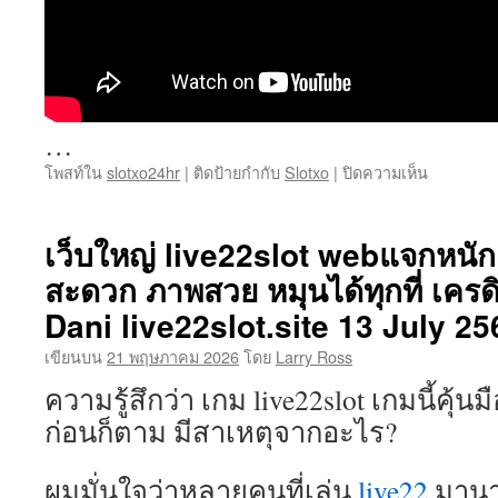
…
บน
โพสท์ใน
slotxo24hr
|
ติดป้ายกำกับ
Slotxo
|
ปิดความเห็น
Slotxo
24
พ.ค.
เว็บใหญ่ live22slot webแจกหนัก 
2569
สะดวก ภาพสวย หมุนได้ทุกที่ เครด
slotxo
เว็บ
Dani live22slot.site 13 July 2
ตรง
ตัว
เขียนบน
21 พฤษภาคม 2026
โดย
Larry Ross
จริง
ความรู้สึกว่า เกม live22slot เกมนี้คุ้
ที่
เดิม
ก่อนก็ตาม มีสาเหตุจากอะไร?
พัน
ได้
แบบ
ผมมั่นใจว่าหลายคนที่เล่น
live22
มานา