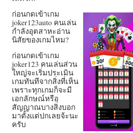
ก่อนกดเข้าเกม
joker123auto คนเล่น
กำลังอุตสาหะอ่าน
นิสัยของเกมไหม?
ก่อนกดเข้าเกม
joker123 คนเล่นส่วน
ใหญ่จะเริ่มประเมิน
เกมทันทีจากสิ่งที่เห็น
เพราะทุกเกมก็จะมี
เอกลักษณ์หรือ
สัญญาณบางสิ่งบอก
มาตั้งแต่ปกเลยจ้ะนะ
ครับ