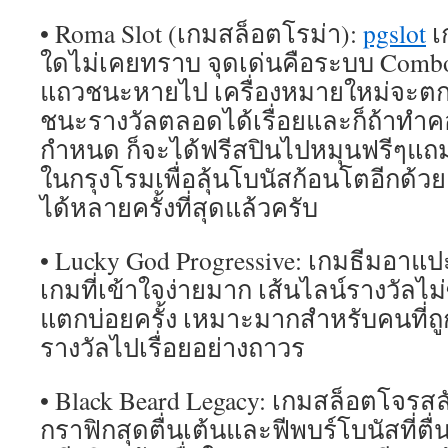
• Roma Slot (เกมสล็อตโรม่า):
pgslot
เ
ใดไม่เคยทราบ จุดเด่นคือระบบ Combo ท
แถวชนะหายไป เครื่องหมายใหม่จะตก
ชนะรางวัลตลอดได้เรื่อยและก็ถ้าทำ
กำหนด ก็จะได้ฟรีสปินไปหมุนฟรีๆแถมยั
ในกรุงโรมเพื่อลุ้นโบนัสก้อนโตอีกด้ว
ได้หลายครั้งที่สุดแล้วครับ
• Lucky God Progressive: เกมธีมอา
เกมที่เข้าใจง่ายมาก เส้นไลน์รางวัลไม
แตกบ่อยครั้ง เหมาะมากสำหรับคนที่ถ
รางวัลไปเรื่อยอย่างถาวร
• Black Beard Legacy: เกมสล็อตโจรส
กราฟิกสุดตื่นเต้นและฟีพบร์โบนัสที่ตื่