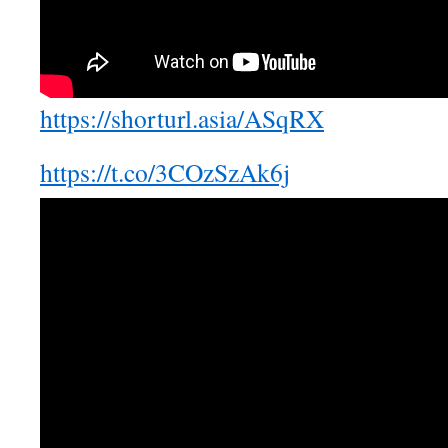
https://shorturl.asia/ASqRX
https://t.co/3COzSzAk6j