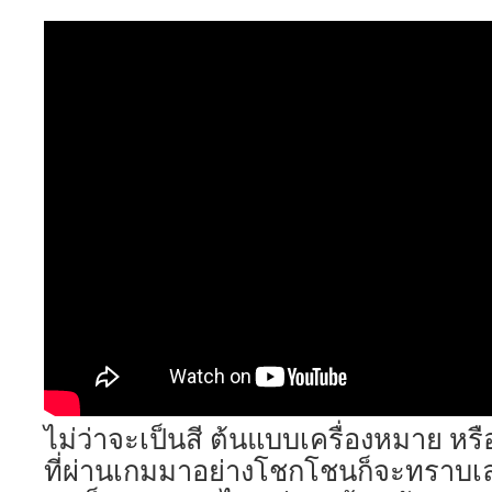
ไม่ว่าจะเป็นสี ต้นแบบเครื่องหมาย หรือ
ที่ผ่านเกมมาอย่างโชกโชนก็จะทราบเ