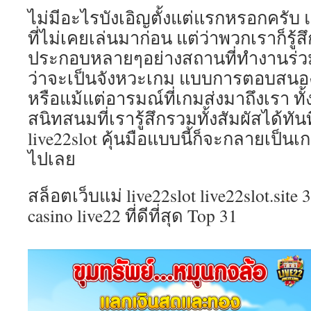
ไม่มีอะไรบังเอิญตั้งแต่แรกหรอกครับ แ
ที่ไม่เคยเล่นมาก่อน แต่ว่าพวกเราก็รู้ส
ประกอบหลายๆอย่างสถานที่ทำงานร่วม
ว่าจะเป็นจังหวะเกม แบบการตอบสน
หรือแม้แต่อารมณ์ที่เกมส่งมาถึงเรา ทั
สนิทสนมที่เรารู้สึกรวมทั้งสัมผัสได้ทัน
live22slot คุ้นมือแบบนี้ก็จะกลายเป
ไปเลย
สล็อตเว็บแม่ live22slot live22slot.si
casino live22 ที่ดีที่สุด Top 31