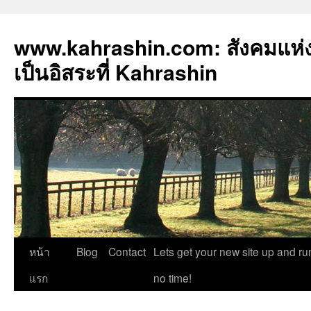
www.kahrashin.com: สังคมแห
เป็นอิสระที่ Kahrashin
ข้าม
หน้า
Blog
Contact
Lets get your new site up and ru
ไป
แรก
no time!
ยัง