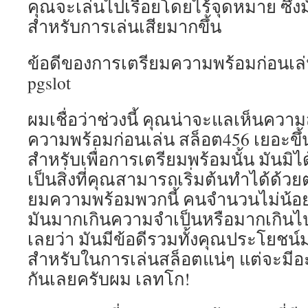
คุณจะเล่นไปเรื่อยโดยไร้จุดหมาย ซึ่งมั
สำหรับการเล่นเสียมากขึ้น
ข้อดีของการเตรียมความพร้อมก่อนเล
pgslot
ผมเชื่อว่าช่วงนี้ คุณน่าจะแลเห็นคว
ความพร้อมก่อนเล่น สล็อต456 เยอะขึ้น
สำหรับเพื่อการเตรียมพร้อมนั้น มันมิ
เป็นสิ่งที่คุณสามารถเริ่มต้นทำได้ด้วย
ยมความพร้อมพวกนี้ คนจำนวนไม่น้อย
มันมากเกินความจำเป็นหรือมากเกินไป
เลยว่า มันมีข้อดีรวมทั้งคุณประโยชน
สำหรับในการเล่นสล็อตแน่ๆ แต่จะมีอะ
กันเลยครับผม เลทโก!