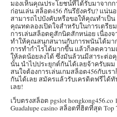
มองเห็นคุณประโยชน์ที่ได้รับมาจาก
ก่อนเล่น สล็อต456 กันรึยังครับ? แน่น
สามารถไปบังคับหรือขอให้คุณทำเป็น 
คุณทดลองเปิดใจสำหรับในการเตรีย
การเล่นสล็อตดูสักนิดสักหน่อย เนื่องจ
ทำให้คุณสนุกสนานกับการพนันได้มากข
การทำกำไรได้มากขึ้น แล้วก็ลดความเส
ให้ลดน้อยลงได้ ซึ่งมันล้วนมีสาระต่อค
นั้น นำไปประยุกต์กันได้เลยจ้าครับผ
สนใจต้องการเล่นเกมสล็อต456กับเรา
กันได้เลย สมัครแล้วรับเครดิตฟรีได้ทั
เลย!
เว็บตรงสล็อต pgslot hongkong456.co 
Guadalupe casino สล็อตที่ฮิตที่สุด Top