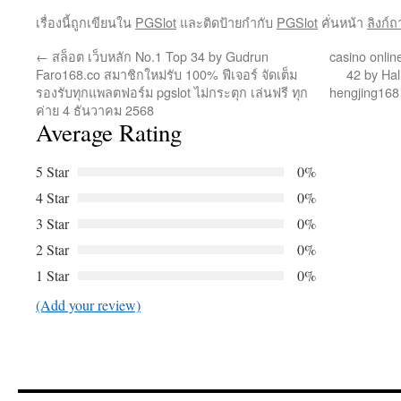
เรื่องนี้ถูกเขียนใน
PGSlot
และติดป้ายกำกับ
PGSlot
คั่นหน้า
ลิงก์
←
สล็อต เว็บหลัก No.1 Top 34 by Gudrun
casino onlin
Faro168.co สมาชิกใหม่รับ 100% ฟีเจอร์ จัดเต็ม
42 by Hal
รองรับทุกแพลตฟอร์ม pgslot ไม่กระตุก เล่นฟรี ทุก
hengjing168 
ค่าย 4 ธันวาคม 2568
Average Rating
5 Star
0%
4 Star
0%
3 Star
0%
2 Star
0%
1 Star
0%
(Add your review)