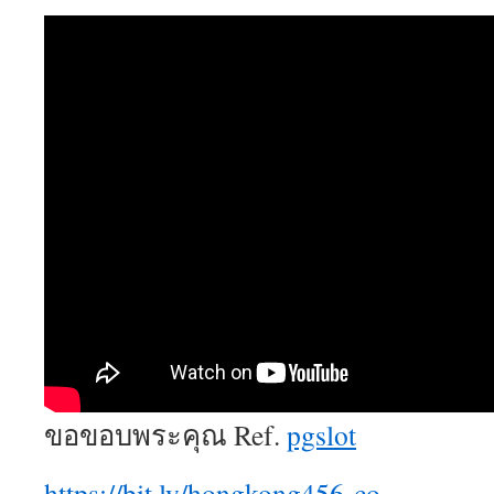
ขอขอบพระคุณ Ref.
pgslot
https://bit.ly/hongkong456-co