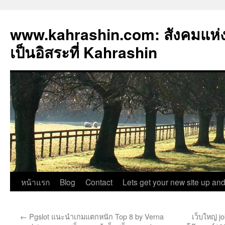
www.kahrashin.com: สังคมแห
เป็นอิสระที่ Kahrashin
ข้าม
หน้าแรก
Blog
Contact
Lets get your new site up and
ไป
←
Pgslot แนะนำเกมแตกหนัก Top 8 by Verna
เว็บใหญ่ 
ยัง