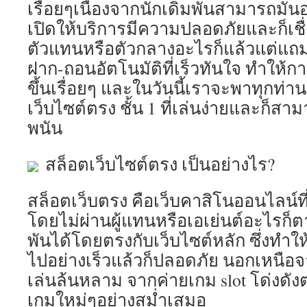
เรื่อยๆเนื่องจากนักเดิมพันสามารถมั่นอก
เปิดให้บริการมีความปลอดภัยและก็เชื่อ
ตัวแทนหรือตัวกลางอะไรก็แล้วแต่แถม
ฝาก-ถอนอัตโนมัติที่เร็วทันใจ ทำให้ก
ขึ้นเรื่อยๆ และในวันนี้เราจะพาทุกท่าน
เว็บไซต์ตรง ชั้น 1 ที่เล่นง่ายและก็ส
พนัน
สล็อตเว็บไซต์ตรง เป็นอย่างไร?
สล็อตเว็บตรง คือเว็บคาสิโนออนไลน์ท
โดยไม่ผ่านผู้แทนหรือเอเย่นต์อะไรก
พันได้โดยตรงกับเว็บไซต์หลัก ซึ่งทำใ
ไปอย่างเร็วแล้วก็ปลอดภัย นอกเหนือจาก
เล่นล้นหลาม จากค่ายเกม slot โด่งดังต
เกมใหม่ๆอย่างสม่ำเสมอ