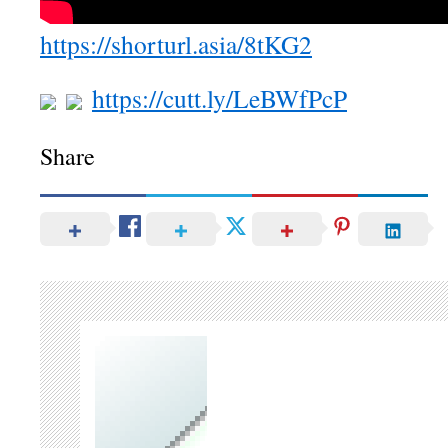
https://shorturl.asia/8tKG2
https://cutt.ly/LeBWfPcP
Share