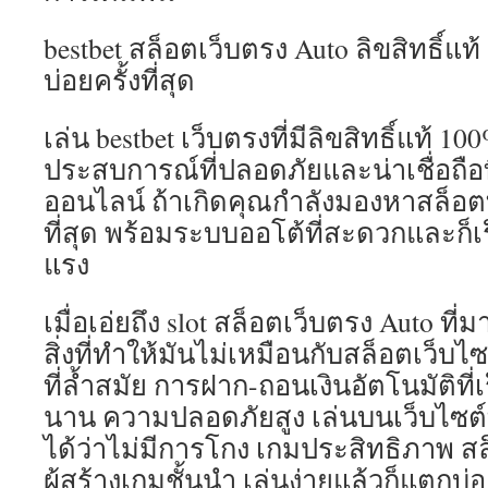
bestbet สล็อตเว็บตรง Auto ลิขสิทธิ์แท
บ่อยครั้งที่สุด
เล่น bestbet เว็บตรงที่มีลิขสิทธิ์แท้ 10
ประสบการณ์ที่ปลอดภัยและน่าเชื่อถือ
ออนไลน์ ถ้าเกิดคุณกำลังมองหาสล็อตที
ที่สุด พร้อมระบบออโต้ที่สะดวกและก็เร
แรง
เมื่อเอ่ยถึง slot สล็อตเว็บตรง Auto ที่
สิ่งที่ทำให้มันไม่เหมือนกับสล็อตเว็บไ
ที่ล้ำสมัย การฝาก-ถอนเงินอัตโนมัติที่
นาน ความปลอดภัยสูง เล่นบนเว็บไซต์ที่มี
ได้ว่าไม่มีการโกง เกมประสิทธิภาพ สล็
ผู้สร้างเกมชั้นนำ เล่นง่ายแล้วก็แตกบ่อ