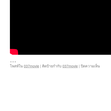
…
บน
โพสท์ใน
037movie
|
ติดป้ายกำกับ
037movie
|
ปิดความเห็น
ดู
หนัง
บอล
สด
การ์ตูน
ซี
รีย์
หนัง
ฮิต