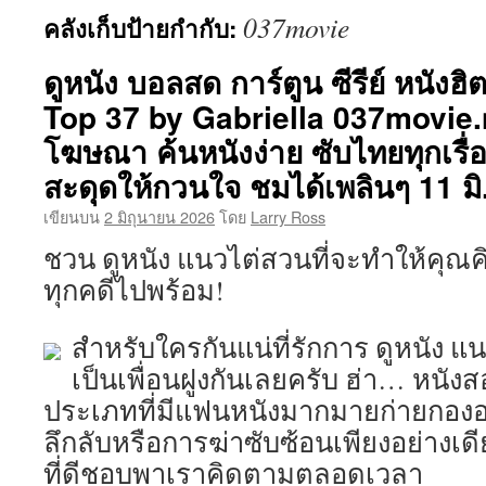
037movie
คลังเก็บป้ายกำกับ:
เนื้อหา
ดูหนัง บอลสด การ์ตูน ซีรีย์ หนังฮิต
Top 37 by Gabriella 037movie.ne
โฆษณา ค้นหนังง่าย ซับไทยทุกเรื่
สะดุดให้กวนใจ ชมได้เพลินๆ 11 มิ
เขียนบน
2 มิถุนายน 2026
โดย
Larry Ross
ชวน ดูหนัง แนวไต่สวนที่จะทำให้คุณค
ทุกคดีไปพร้อม!
สำหรับใครกันแน่ที่รักการ ดูหนัง
เป็นเพื่อนฝูงกันเลยครับ ฮ่า… หนั
ประเภทที่มีแฟนหนังมากมายก่ายกองอยู่
ลึกลับหรือการฆ่าซับซ้อนเพียงอย่างเด
ที่ดีชอบพาเราคิดตามตลอดเวลา