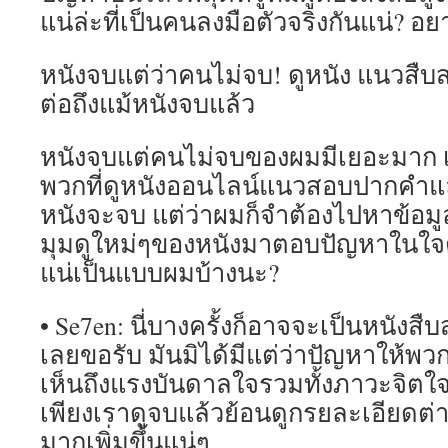
แน่ล่ะที่เป็นคนลงมือตัวจริงกันแน่? อย
หนังจบแต่ว่าคนไม่จบ! ดูหนัง แนวสืบส
ต่อถึงแม้หนังจบแล้ว
หนังจบแต่คนไม่จบของผมมีเยอะมาก เ
พวกที่ดูหนังออนไลน์แนวสอบปากคำแล
หนังจะจบ แต่ว่าผมก็จำต้องไปหาข้อม
มุมดูใหม่ๆของหนังมาตอบปัญหาในใจตั
แน่เป็นแบบผมบ้างนะ?
• Se7en: นี่บางครั้งก็อาจจะเป็นหนังสืบ
เลยขอรับ มันมิได้มีแต่ว่าปัญหาให้พวกเ
เห็นถึงแรงบันดาลใจรวมทั้งภาวะจิตใ
เพียงเราดูจบแล้วย้อนดูกรยละเอียดต่าง
มากเพิ่มขึ้นแน่ๆ