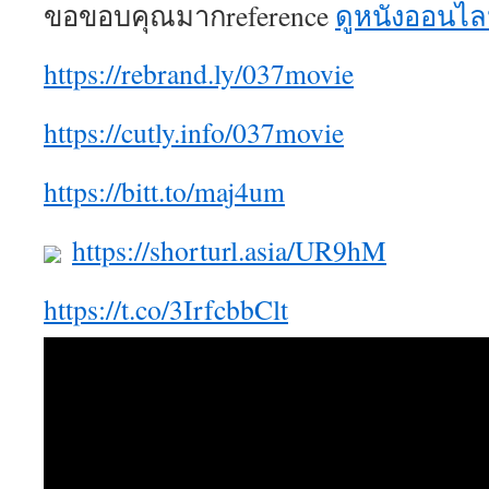
ขอขอบคุณมากreference
ดูหนังออนไล
https://rebrand.ly/037movie
https://cutly.info/037movie
https://bitt.to/maj4um
https://shorturl.asia/UR9hM
https://t.co/3IrfcbbClt