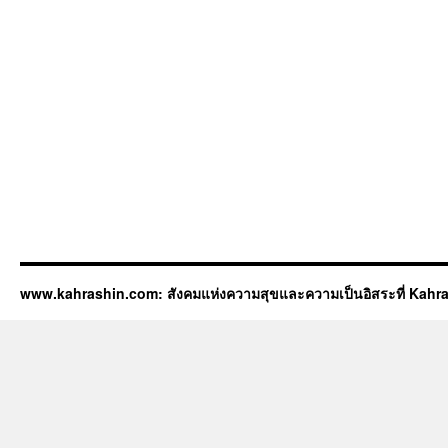
www.kahrashin.com: สังคมแห่งความสุขและความเป็นอิสระที่ Kahr