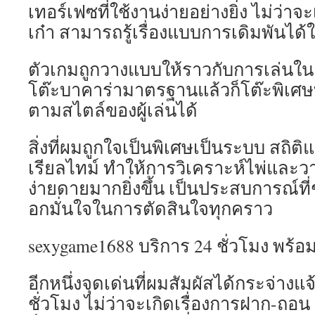
เทอร์เฟซที่ใช้งานง่ายอย่างยิ่ง ไม่ว่าจะ
เก๋า สามารถรู้เรื่องแบบการเดิมพันได้ใ
ตัวเกมถูกวางแบบให้ราวกับการเล่นในคา
โต๊ะบาคาร่ามาตรฐานแล้วก็โต๊ะพิเศษท
ตามสไตล์ของผู้เล่นได้
สิ่งที่ผมถูกใจเป็นพิเศษเป็นระบบ สถ
เรียลไทม์ ทำให้การวิเคราะห์ไพ่และว
ง่ายดายมากยิ่งขึ้น เป็นประสบการณ์ที่ช
อกมั่นใจในการตัดสินใจทุกคราว
sexygame1688 บริการ 24 ชั่วโมง พร้
อีกหนึ่งจุดเด่นที่ผมสัมผัสได้กระจ่างแจ
ชั่วโมง ไม่ว่าจะเกิดเรื่องการฝาก-ถ