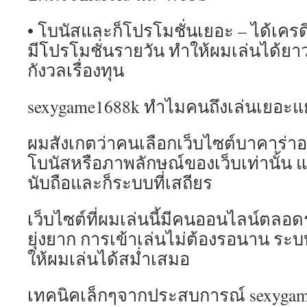
• โบนัสและก็โปรโมชั่นเยอะ – ได้เค
มีโปรโมชั่นรายวัน ทำให้ผมเล่นได้ยา
กังวลเรื่องทุน
sexygame1688k ทำไมคนถึงเล่นเยอะแ
ผมสังเกตว่าคนเลือกเว็บไซต์บาคาร่าอ
โบนัสหรือภาพลักษณ์ของเว็บเท่านั้น แต
นับถือและก็ระบบที่เสถียร
เว็บไซต์ที่ผมเล่นนี้มีคนออนไลน์ตลอ
ยุ่งยาก การเข้าเล่นไม่ต้องรอนาน ระบ
ให้ผมเล่นได้สม่ำเสมอ
เทคนิคเล็กๆจากประสบการณ์ sexyga