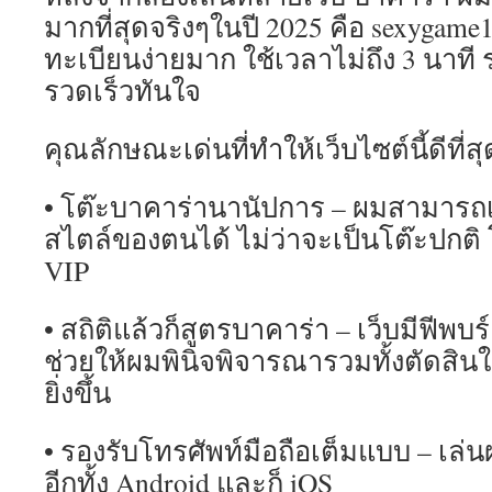
มากที่สุดจริงๆในปี 2025 คือ sexygame
ทะเบียนง่ายมาก ใช้เวลาไม่ถึง 3 นาท
รวดเร็วทันใจ
คุณลักษณะเด่นที่ทำให้เว็บไซต์นี้ดีที่สุ
• โต๊ะบาคาร่านานัปการ – ผมสามารถเ
สไตล์ของตนได้ ไม่ว่าจะเป็นโต๊ะปกติ 
VIP
• สถิติแล้วก็สูตรบาคาร่า – เว็บมีฟีพ
ช่วยให้ผมพินิจพิจารณารวมทั้งตัดสินใ
ยิ่งขึ้น
• รองรับโทรศัพท์มือถือเต็มแบบ – เล่น
อีกทั้ง Android และก็ iOS