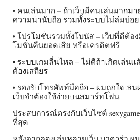
• คนเล่นมาก – ถ้าเว็บมีคนเล่นมากมา
ความน่านับถือ รวมทั้งระบบไม่ล่มบ่อยค
• โปรโมชั่นรวมทั้งโบนัส – เว็บที่ดีต้อ
โมชั่นคืนยอดเสีย หรือเครดิตฟรี
• ระบบเกมลื่นไหล – ไม่ดีถ้าเกิดเล่น
ต้องเสถียร
• รองรับโทรศัพท์มือถือ – ผมถูกใจเล่นผ่
เว็บจำต้องใช้ง่ายบนสมาร์ทโฟน
ประสบการณ์ตรงกับเว็บไซต์ sexygame
ที่สุด
หลังจากลองเล่นหลายเว็บ บาคาร่า ผมพ