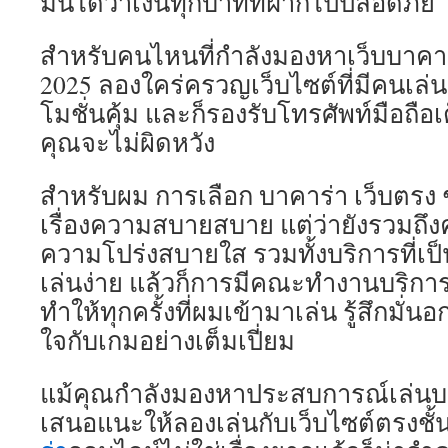
มั่นได้ว่าเงินทุกบาทที่ฝากไปปลอดภัย
สำหรับคนไหนที่กำลังมองหาเว็บบาคาร่าท
2025 ลองใคร่ครวญเว็บไซต์ที่มีคนเล
โมชั่นคุ้ม และก็รองรับโทรศัพท์มือถือเ
คุณจะไม่ผิดหวัง
สำหรับผม การเลือก บาคาร่า เว็บตรง ชั้
เรื่องความสบายสบาย แต่ว่ายังรวมถึง
ความโปร่งสบายใส รวมทั้งบริการที่เป
เล่นง่าย แล้วก็การมีคณะทำงานบริกา
ทำให้ทุกครั้งที่ผมเข้ามาเล่น รู้สึกมั่นอ
ใจกับเกมอย่างเต็มเปี่ยม
แม้คุณกำลังมองหาประสบการณ์เล่นบาคา
เสนอแนะให้ลองเล่นกับเว็บไซต์ตรงชั้