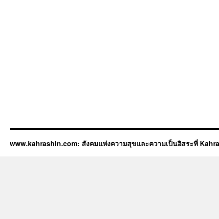
www.kahrashin.com: สังคมแห่งความสุขและความเป็นอิสระที่ Kahr