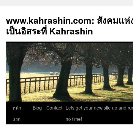
www.kahrashin.com: สังคมแห
เป็นอิสระที่ Kahrashin
ข้าม
หน้า
Blog
Contact
Lets get your new site up and ru
ไป
แรก
no time!
ยัง