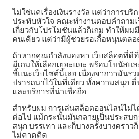
ไม่ใช่แค่เรื่องเงินรางวัล แต่ว่าการบริกา
ประทับหัวใจ คณะทำงานตอบคำถามเร
เกี่ยวกับโปรโมชั่นแล้วก็เกม ทำให้ผมม
คนเดียว แต่ว่ามีผู้ช่วยรอเกื้อหนุนตล
ถ้าหากคุณกำลังมองหา เว็บสล็อตที่ดีท
มีเกมให้เลือกเยอะแยะ พร้อมโบนัสแล
ชี้แนะเว็บไซต์นี้เลย เนื่องจากว่ามันรวมท
ปรารถนาไว้ในที่เดียว ทั้งความสนุก ตื่
และบริการที่น่าเชื่อถือ
สำหรับผม การเล่นสล็อตออนไลน์ไม่ได้
ต่อไป แม้กระนั้นมันกลายเป็นประสบกา
สนุก บรรเทา และก็บางครั้งบางคราวก็
ไม่คาดคิด