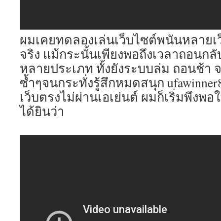
ผมเคยทดลองเล่นเว็บไซต์พนันหลายเว็บ ท
จริง แม้กระนั้นเพียงพอถึงเวลาถอนก
หลายประเภท ทั้งยังระบบล่ม ถอนช้า จ
ซ้ำๆจนกระทั่งรู้สึกหมดสนุก ufawinner8
เว็บตรงไม่ผ่านเอเย่นต์ ผมก็เริ่มพึงพอ
ได้ยินว่า