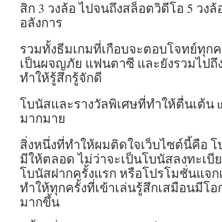
สิก 3 วงล้อ ไปจนถึงสล็อตวิดีโอ 5 วงล
อลังการ
รวมทั้งธีมเกมที่เกือบจะตอบโจทย์ทุก
เป็นผจญภัย แฟนตาซี และยังรวมไปถึ
ทำให้รู้สึกรู้จักดี
โบนัสและรางวัลพิเศษที่ทำให้ตื่นเต้น uf
มากมาย
สิ่งหนึ่งที่ทำให้ผมติดใจเว็บไซต์นี้คือ 
มีให้ตลอด ไม่ว่าจะเป็นโบนัสลงทะเบ
โบนัสฝากครั้งแรก หรือโปรโมชั่นแจก
ทำให้ทุกครั้งที่เข้าเล่นรู้สึกเสมือนม
มากขึ้น