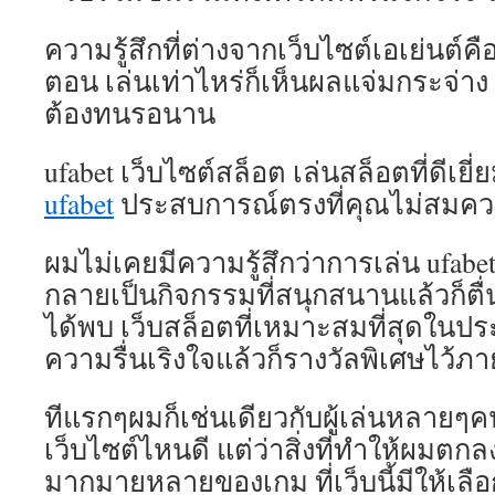
ความรู้สึกที่ต่างจากเว็บไซต์เอเย่นต์ค
ตอน เล่นเท่าไหร่ก็เห็นผลแจ่มกระจ่าง 
ต้องทนรอนาน
ufabet เว็บไซต์สล็อต เล่นสล็อตที่ดีเย
ufabet
ประสบการณ์ตรงที่คุณไม่สมค
ผมไม่เคยมีความรู้สึกว่าการเล่น ufab
กลายเป็นกิจกรรมที่สนุกสนานแล้วก็ตื่
ได้พบ เว็บสล็อตที่เหมาะสมที่สุดในปร
ความรื่นเริงใจแล้วก็รางวัลพิเศษไว้ภา
ทีแรกๆผมก็เช่นเดียวกับผู้เล่นหลายๆคน
เว็บไซต์ไหนดี แต่ว่าสิ่งที่ทำให้ผมต
มากมายหลายของเกม ที่เว็บนี้มีให้เลื