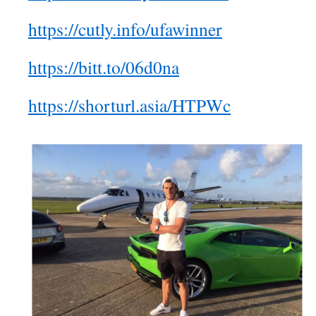
https://cutly.info/ufawinner
https://bitt.to/06d0na
https://shorturl.asia/HTPWc