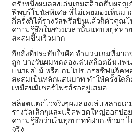
ครั้งหนึ่งผมลองเล่นเกมสล็อตธีมผจญภ
ฟีพบร์โบนัสพิเศษ ที่ไม่เคยมองเห็นมา
กี่ครั้งก็ได้รางวัลฟรีสปินแล้วก็ตัวคูณโ
ความรู้สึกในช่วงเวลานั้นแทบหยุดหาย
สะสมขึ้นเร็วมาก
อีกสิ่งที่ประทับใจคือ จำนวนเกมที่มา
ถูก บางวันผมทดลองเล่นสล็อตธีมแฟนต
แนวผลไม้ หรือเกมโปรเกรสซีฟแจ็คพอต
สะสมเป็นหลักแสนบาท ทำให้ครั้งใดก็ต
เหมือนมีเซอร์ไพรส์รออยู่เสมอ
สล็อตแตกไวจริงๆผมลองเล่นหลายเกม
รางวัลเล็กๆและแจ็คพอตใหญ่ออกบ่อย
ความรู้สึกว่าเงินทุกบาทที่ฝากเข้ามา
จริง