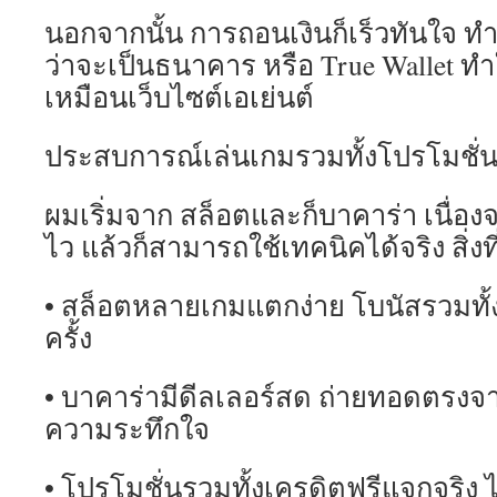
นอกจากนั้น การถอนเงินก็เร็วทันใจ ทำ
ว่าจะเป็นธนาคาร หรือ True Wallet ท
เหมือนเว็บไซต์เอเย่นต์
ประสบการณ์เล่นเกมรวมทั้งโปรโมชั่
ผมเริ่มจาก สล็อตและก็บาคาร่า เนื่อ
ไว แล้วก็สามารถใช้เทคนิคได้จริง สิ่ง
• สล็อตหลายเกมแตกง่าย โบนัสรวมทั
ครั้ง
• บาคาร่ามีดีลเลอร์สด ถ่ายทอดตรงจา
ความระทึกใจ
• โปรโมชั่นรวมทั้งเครดิตฟรีแจกจริง ไ