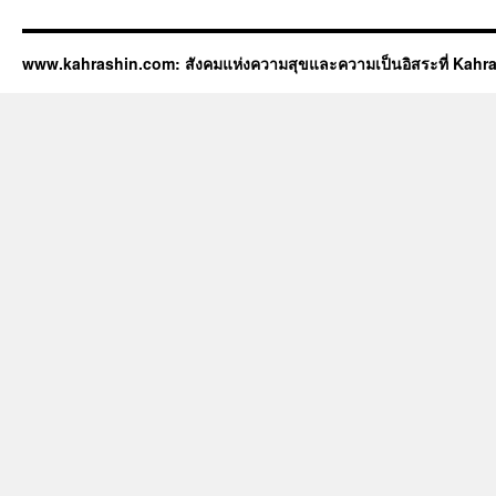
เว็บ
คา
สิ
www.kahrashin.com: สังคมแห่งความสุขและความเป็นอิสระที่ Kahr
โน
มาต
เดียว
กับ
ยู
ฟ่าเ
Top
45
by
Arno
ufaw
แจก
ทอง
จริง
คุณ
คับ
จอ
เว็บ
บอล